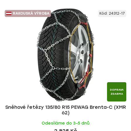
z
V
e
RAKOUSKÁ VÝROBA
Kód:
24312-17
ý
n
p
í
i
p
s
r
p
o
r
d
o
u
d
k
u
t
k
ů
t
DOPRAVA
ZDARMA
ů
Sněhové řetězy 135/80 R15 PEWAG Brenta-C (XMR
62)
Odesíláme do 3-5 dnů