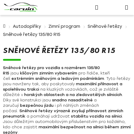
Nákupn
Přejít
Hledat
Přihlášení
na
košík
obsah
Domů
Autodoplňky
Zimní program
Sněhové řetězy
Sněhové řetězy 135/80 R15
SNĚHOVÉ ŘETĚZY 135/80 R15
Sněhové řetězy pro vozidla s rozměrem 135/80
R15
jsou
klíčovým zimním vybavením
pro řidiče, kteří
čelí
extrémním sněhovým a ledovým podmínkám
. Tyto řetězy
jsou navrženy tak, aby poskytovaly
maximální přilnavost a
spolehlivou trakci
na kluzkých vozovkách, což je zvláště
důležité v
horských oblastech a na zledovatělých silnicích
.
Díky své konstrukci jsou
snadno nasaditelné
a
zaručují
bezpečnou jízdu
i při náhlých změnách
počasí.
Sněhové řetězy výrazně zvyšují přilnavost zimních
pneumatik
a pomáhají udržovat
stabilitu vozidla na silnici
.
Jsou důležitým automobilovým příslušenstvím pro každého,
kdo chce zajistit
maximální bezpečnost na silnici během zimní
sezóny
.