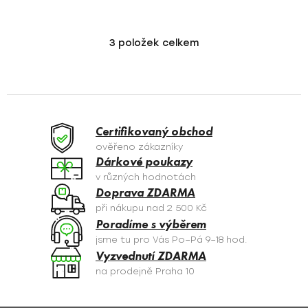
3
položek celkem
O
v
l
á
d
a
Certifikovaný obchod
c
ověřeno zákazníky
í
Dárkové poukazy
p
v různých hodnotách
r
Doprava ZDARMA
v
při nákupu nad 2 500 Kč
k
Poradíme s výběrem
y
jsme tu pro Vás Po–Pá 9–18 hod.
v
Vyzvednutí ZDARMA
ý
na prodejně Praha 10
p
i
s