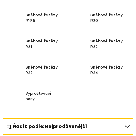
Sněhové řetězy
Sněhové řetězy
R19,5
R20
Sněhové řetězy
Sněhové řetězy
R21
R22
Sněhové řetězy
Sněhové řetězy
R23
R24
Vyprošťovací
pásy
Ř
Řadit podle:
Nejprodávanější
a