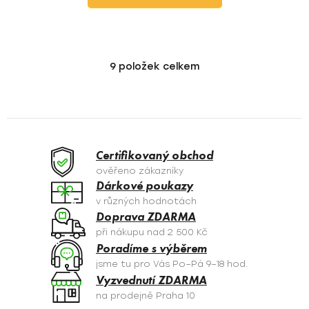
9
položek celkem
O
v
l
á
d
a
Certifikovaný obchod
c
ověřeno zákazníky
í
Dárkové poukazy
p
v různých hodnotách
r
Doprava ZDARMA
v
při nákupu nad 2 500 Kč
k
Poradíme s výběrem
y
jsme tu pro Vás Po–Pá 9–18 hod.
v
Vyzvednutí ZDARMA
ý
na prodejně Praha 10
p