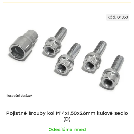
z
V
e
Kód:
01353
ý
n
p
í
i
p
s
r
p
o
r
d
o
u
d
k
u
t
k
ů
t
ů
Pojistné šrouby kol M14x1,50x26mm kulové sedlo
(D)
Odesíláme ihned