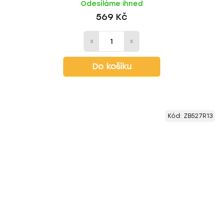
Odesíláme ihned
569 Kč
Do košíku
Kód:
ZB527R13