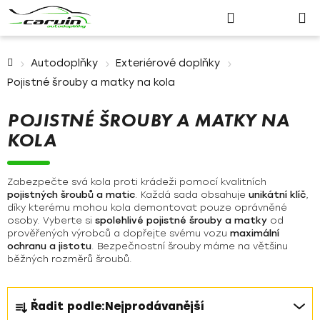
Nákupn
Přejít
Hledat
Přihlášení
na
košík
obsah
Domů
Autodoplňky
Exteriérové doplňky
Pojistné šrouby a matky na kola
POJISTNÉ ŠROUBY A MATKY NA
KOLA
Zabezpečte svá kola proti krádeži pomocí kvalitních
pojistných šroubů a matic
. Každá sada obsahuje
unikátní klíč
,
díky kterému mohou kola demontovat pouze oprávněné
osoby. Vyberte si
spolehlivé pojistné šrouby a matky
od
prověřených výrobců a dopřejte svému vozu
maximální
ochranu a jistotu
. Bezpečnostní šrouby máme na většinu
běžných rozměrů šroubů.
Ř
Řadit podle:
Nejprodávanější
a