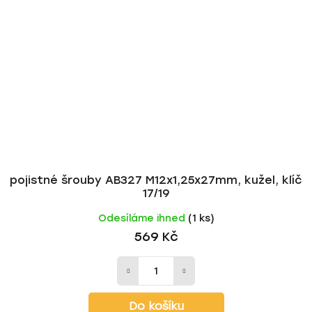
pojistné šrouby AB327 M12x1,25x27mm, kužel, klíč
17/19
Odesíláme ihned
(1 ks)
569 Kč
Do košíku