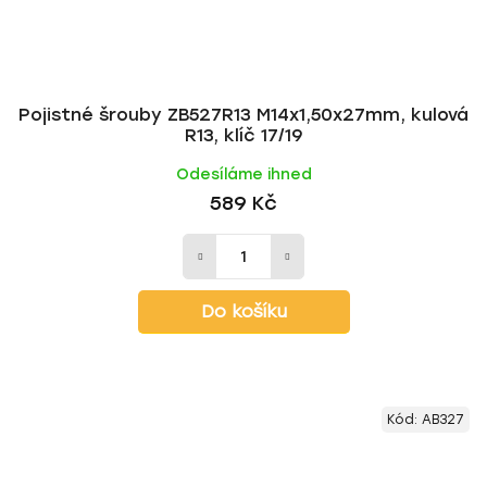
Pojistné šrouby ZB527R13 M14x1,50x27mm, kulová
R13, klíč 17/19
Odesíláme ihned
589 Kč
Do košíku
Kód:
AB327