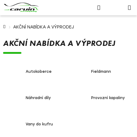
Nákupn
Přejít
Hledat
Přihlášení
na
košík
obsah
Domů
AKČNÍ NABÍDKA A VÝPRODEJ
AKČNÍ NABÍDKA A VÝPRODEJ
Autokoberce
Fieldmann
Náhradní díly
Provozní kapaliny
Vany do kufru