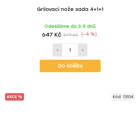
Grilovací nože sada 4+1+1
Odesíláme do 3-5 dnů
647 Kč
(–4 %)
679 Kč
Do košíku
AKCE %
Kód:
13104