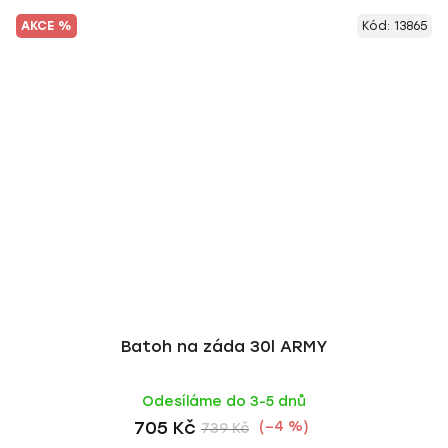
AKCE %
Kód:
13865
Batoh na záda 30l ARMY
Odesíláme do 3-5 dnů
705 Kč
(–4 %)
739 Kč