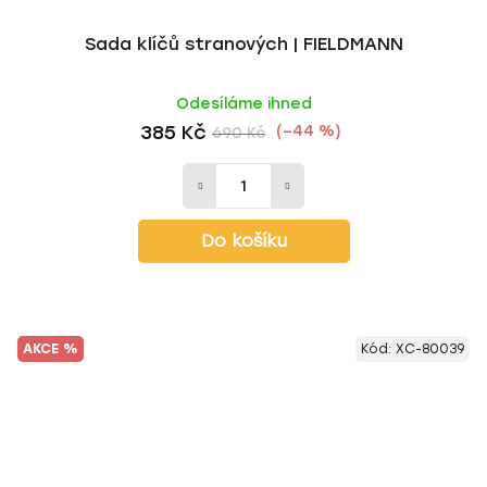
Sada klíčů stranových | FIELDMANN
Odesíláme ihned
385 Kč
(–44 %)
690 Kč
Do košíku
AKCE %
Kód:
XC-80039