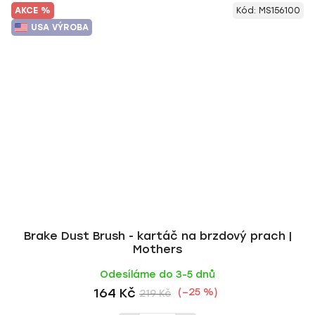
AKCE %
Kód:
MS156100
USA VÝROBA
Brake Dust Brush - kartáč na brzdový prach |
Mothers
Odesíláme do 3-5 dnů
164 Kč
(–25 %)
219 Kč