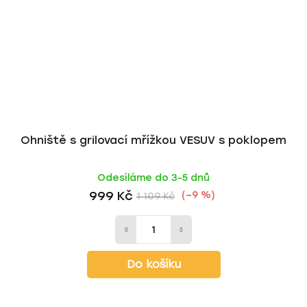
Ohniště s grilovací mřížkou VESUV s poklopem
Odesíláme do 3-5 dnů
999 Kč
(–9 %)
1 109 Kč
Do košíku