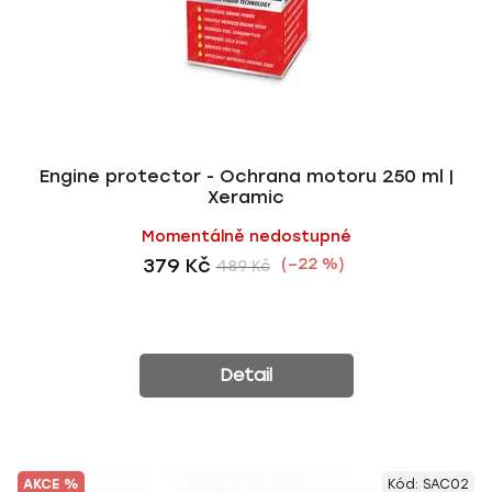
Engine protector - Ochrana motoru 250 ml |
Xeramic
Momentálně nedostupné
379 Kč
(–22 %)
489 Kč
Detail
AKCE %
Kód:
SAC02