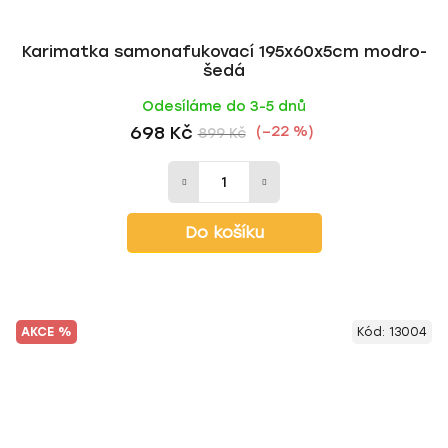
Karimatka samonafukovací 195x60x5cm modro-
šedá
Odesíláme do 3-5 dnů
698 Kč
(–22 %)
899 Kč
Do košíku
AKCE %
Kód:
13004