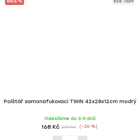
AKCE %
Kód:
13319
Polštář samonafukovací TWIN 42x28x12cm modrý
Odesíláme do 3-5 dnů
168 Kč
(–26 %)
229 Kč