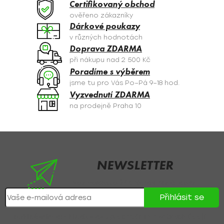
Certifikovaný obchod
r
V
ověřeno zákazníky
v
Dárkové poukazy
Á
k
v různých hodnotách
y
N
Doprava ZDARMA
v
při nákupu nad 2 500 Kč
Í
ý
Poradíme s výběrem
p
jsme tu pro Vás Po–Pá 9–18 hod.
i
Vyzvednutí ZDARMA
s
na prodejně Praha 10
u
Z
á
p
NEWSLETTER
a
Nezmeškejte žádné novinky či slevy!
t
Přihlásit se
í
Přihlášením souhlasíte se
zpracováním osobních údajů
.