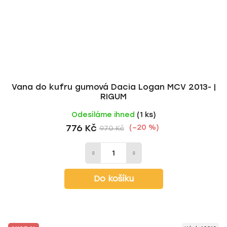
Vana do kufru gumová Dacia Logan MCV 2013- |
RIGUM
Odesíláme ihned
(1 ks)
776 Kč
(–20 %)
970 Kč
Do košíku