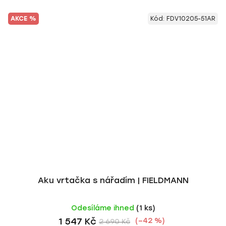
AKCE %
Kód:
FDV10205-51AR
Aku vrtačka s nářadím | FIELDMANN
Odesíláme ihned
(1 ks)
1 547 Kč
(–42 %)
2 690 Kč