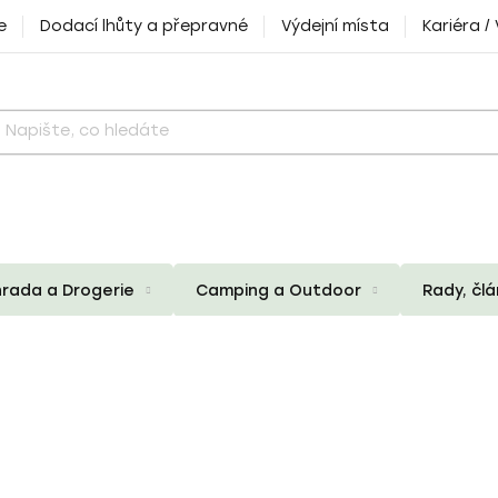
e
Dodací lhůty a přepravné
Výdejní místa
Kariéra /
rada a Drogerie
Camping a Outdoor
Rady, čl