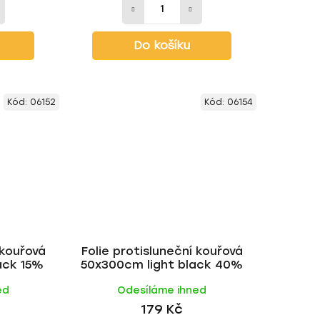
Do košíku
Kód:
06152
Kód:
06154
 kouřová
Folie protisluneční kouřová
ack 15%
50x300cm light black 40%
ed
Odesíláme ihned
179 Kč