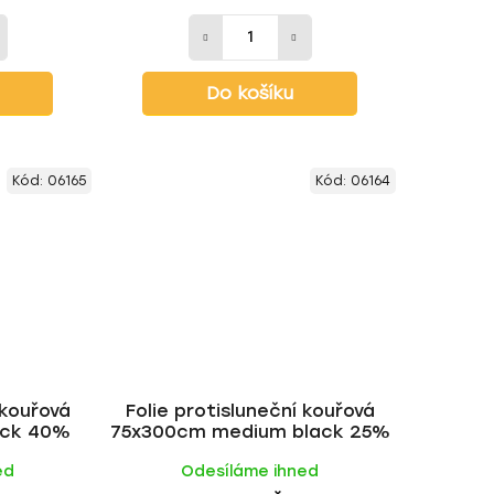
Do košíku
Kód:
06165
Kód:
06164
 kouřová
Folie protisluneční kouřová
ack 40%
75x300cm medium black 25%
ed
Odesíláme ihned