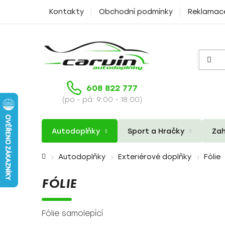
Přejít
Kontakty
Obchodní podmínky
Reklamac
na
obsah
608 822 777
(po - pá: 9:00 - 18:00)
Autodoplňky
Sport a Hračky
Zah
Domů
Autodoplňky
Exteriérové doplňky
Fólie
FÓLIE
Fólie samolepící