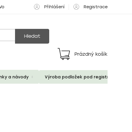
Přihlášení
Registrace
 Volné pozice
Hledat
Prázdný košík
Nákupní
košík
ánky a návody
Výroba podložek pod registrační znač