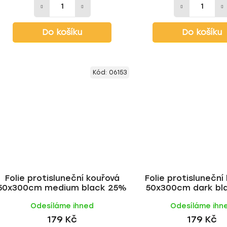
Do košíku
Do košíku
Kód:
06153
Folie protisluneční kouřová
Folie protisluneční
50x300cm medium black 25%
50x300cm dark bl
Odesíláme ihned
Odesíláme ihn
179 Kč
179 Kč