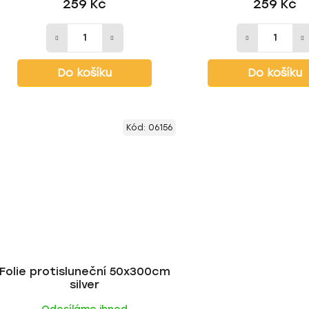
259 Kč
259 Kč
Do košíku
Do košíku
Kód:
06156
Folie protisluneční 50x300cm
silver