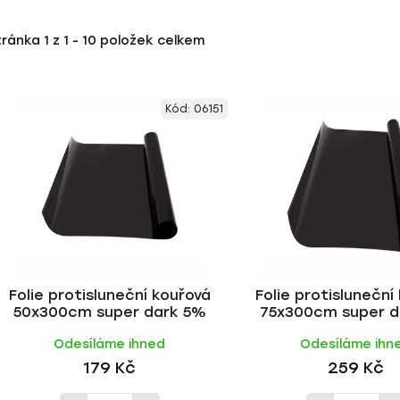
tránka
1
z
1
-
10
položek celkem
Kód:
06151
Folie protisluneční kouřová
Folie protisluneční
50x300cm super dark 5%
75x300cm super d
Odesíláme ihned
Odesíláme ihn
179 Kč
259 Kč