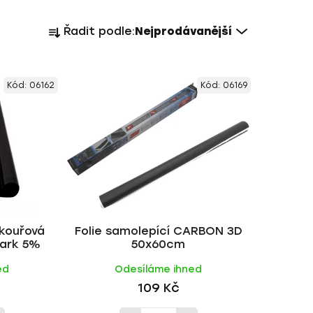
Ř
Řadit podle:
Nejprodávanější
a
z
e
Kód:
06162
Kód:
06169
n
í
p
r
o
d
u
k
 kouřová
Folie samolepící CARBON 3D
t
ark 5%
50x60cm
ů
ed
Odesíláme ihned
109 Kč