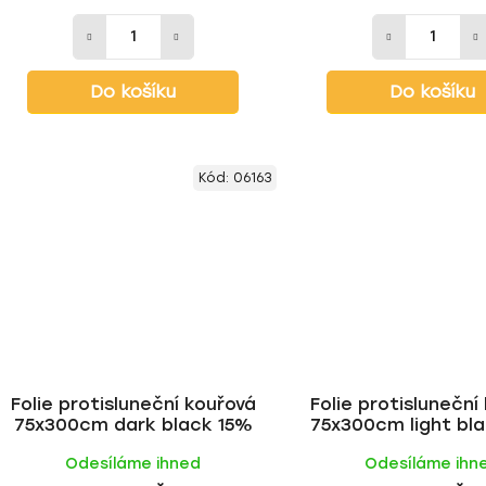
Do košíku
Do košíku
Kód:
06163
Folie protisluneční kouřová
Folie protisluneční
75x300cm dark black 15%
75x300cm light bl
Odesíláme ihned
Odesíláme ihn