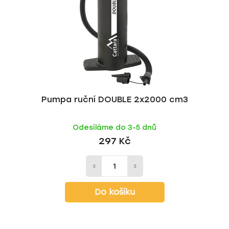
r
d
o
u
d
k
u
t
k
ů
t
ů
Pumpa ruční DOUBLE 2x2000 cm3
Odesíláme do 3-5 dnů
297 Kč
Do košíku