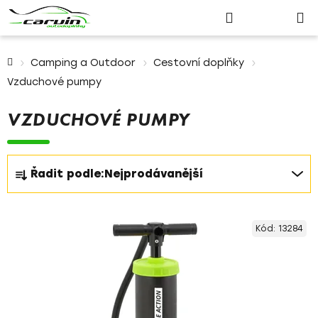
Nákupn
Přejít
Hledat
Přihlášení
na
košík
obsah
Domů
Camping a Outdoor
Cestovní doplňky
Vzduchové pumpy
VZDUCHOVÉ PUMPY
Ř
Řadit podle:
Nejprodávanější
a
z
V
e
Kód:
13284
ý
n
p
í
i
p
s
r
p
o