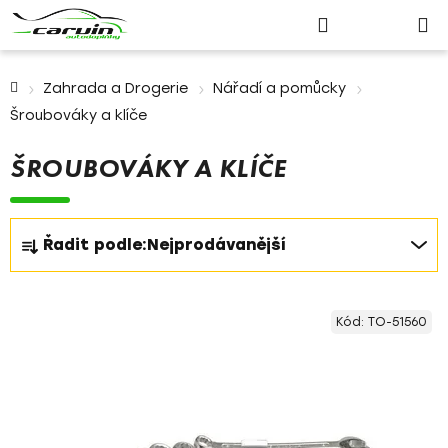
Nákupn
Přejít
Hledat
Přihlášení
na
košík
obsah
Domů
Zahrada a Drogerie
Nářadí a pomůcky
Šroubováky a klíče
ŠROUBOVÁKY A KLÍČE
Ř
Řadit podle:
Nejprodávanější
a
z
V
e
Kód:
TO-51560
ý
n
p
í
i
p
s
r
p
o