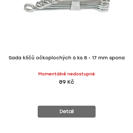
r
d
o
u
d
k
u
t
k
ů
t
ů
Sada klíčů očkoplochých 6 ks 8 - 17 mm spona
Momentálně nedostupné
89 Kč
Detail