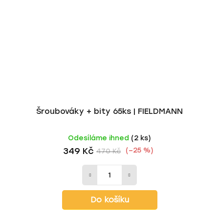
Šroubováky + bity 65ks | FIELDMANN
Odesíláme ihned
(2 ks)
349 Kč
(–25 %)
470 Kč
Do košíku