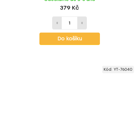
379 Kč
Do košíku
Kód:
YT-76040