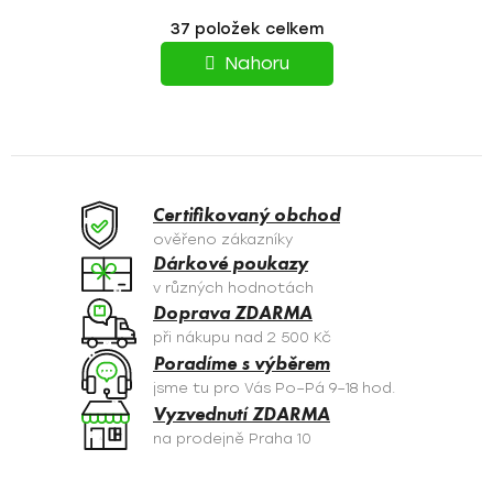
T
O
37
položek celkem
v
R
l
Nahoru
á
Á
d
N
a
c
K
í
O
p
Certifikovaný obchod
r
V
ověřeno zákazníky
v
Dárkové poukazy
Á
k
v různých hodnotách
y
N
Doprava ZDARMA
v
při nákupu nad 2 500 Kč
Í
ý
Poradíme s výběrem
p
jsme tu pro Vás Po–Pá 9–18 hod.
i
Vyzvednutí ZDARMA
s
na prodejně Praha 10
u