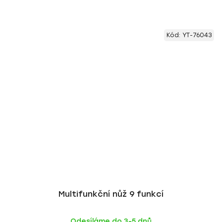
Kód:
YT-76043
Multifunkční nůž 9 funkcí
Odesíláme do 3-5 dnů