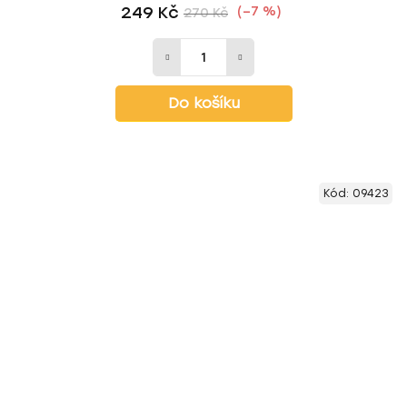
249 Kč
(–7 %)
270 Kč
Do košíku
Kód:
09423