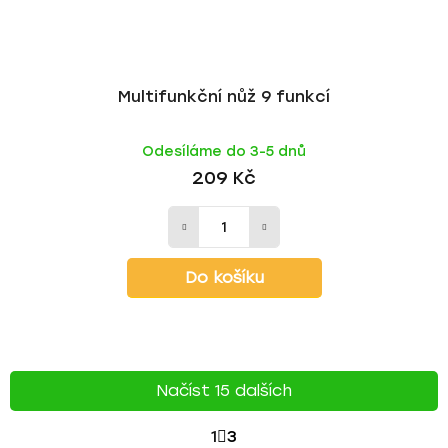
Multifunkční nůž 9 funkcí
Odesíláme do 3-5 dnů
209 Kč
Do košíku
Načíst 15 dalších
S
1
3