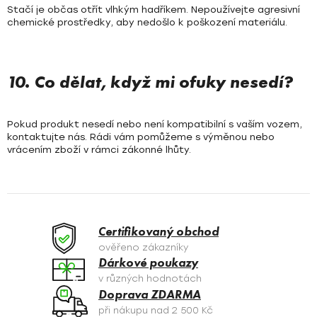
Stačí je občas otřít vlhkým hadříkem. Nepoužívejte agresivní
chemické prostředky, aby nedošlo k poškození materiálu.
10. Co dělat, když mi ofuky nesedí?
Pokud produkt nesedí nebo není kompatibilní s vaším vozem,
kontaktujte nás. Rádi vám pomůžeme s výměnou nebo
vrácením zboží v rámci zákonné lhůty.
Certifikovaný obchod
ověřeno zákazníky
Dárkové poukazy
v různých hodnotách
Doprava ZDARMA
při nákupu nad 2 500 Kč