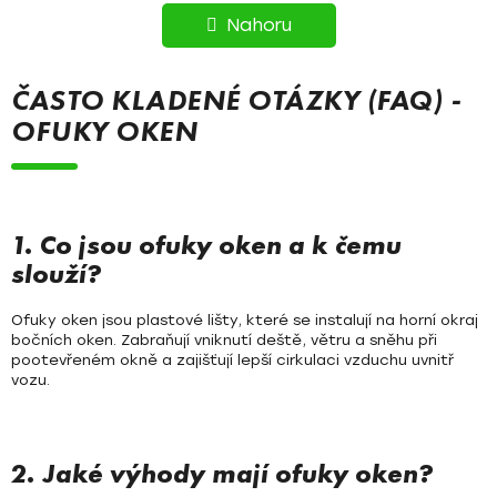
R
l
Nahoru
á
Á
d
N
a
ČASTO KLADENÉ OTÁZKY (FAQ) -
c
K
OFUKY OKEN
í
O
p
r
V
v
Á
k
1. Co jsou ofuky oken a k čemu
y
slouží?
N
v
Í
ý
Ofuky oken jsou plastové lišty, které se instalují na horní okraj
p
bočních oken. Zabraňují vniknutí deště, větru a sněhu při
i
pootevřeném okně a zajišťují lepší cirkulaci vzduchu uvnitř
vozu.
s
u
2. Jaké výhody mají ofuky oken?