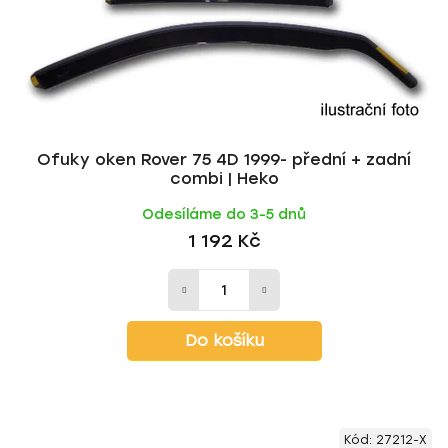
o
u
d
k
u
t
k
ů
t
ů
Ofuky oken Rover 75 4D 1999- přední + zadní
combi | Heko
Odesíláme do 3-5 dnů
1 192 Kč
Do košíku
Kód:
27212-X