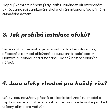
Zlepšují komfort během jízdy, snižují hlučnost při otevřeném
okně, zamezují zamlžování skel a chrání interiér před přímým
slunečním svitem.
3. Jak probíhá instalace ofuků?
Většina ofuků se instaluje zasunutím do okenního rámu,
případně s pomocí přiložené oboustranné lepící pásky.
Montáž je jednoduchá a zvládne ji každý bez speciálního
nářadí.
4. Jsou ofuky vhodné pro každý vůz?
Ofuky jsou navrženy přesně pro konkrétní značku, model a
typ karoserie. Při výběru zkontrolujte, že objednáváte produkt
určený přímo pro váš vůz.