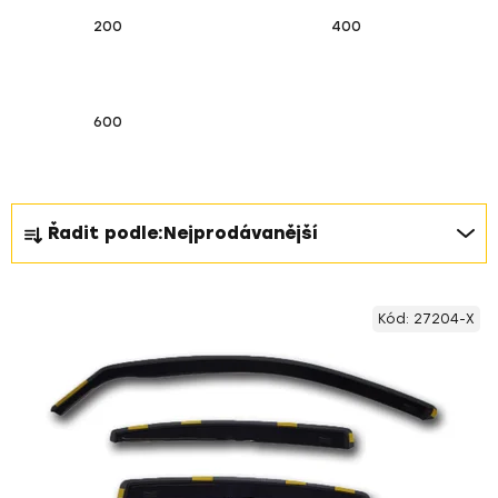
200
400
600
Ř
Řadit podle:
Nejprodávanější
a
z
V
e
Kód:
27204-X
ý
n
p
í
i
p
s
r
p
o
r
d