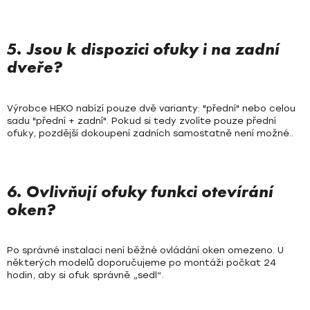
5. Jsou k dispozici ofuky i na zadní
dveře?
Výrobce HEKO nabízí pouze dvě varianty: "přední" nebo celou
sadu "přední + zadní". Pokud si tedy zvolíte pouze přední
ofuky, pozdější dokoupení zadních samostatně není možné..
6. Ovlivňují ofuky funkci otevírání
oken?
Po správné instalaci není běžné ovládání oken omezeno. U
některých modelů doporučujeme po montáži počkat 24
hodin, aby si ofuk správně „sedl“.