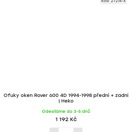
Kód:
27214-X
Ofuky oken Rover 600 4D 1994-1998 přední + zadní
| Heko
Odesíláme do 3-5 dnů
1 192 Kč