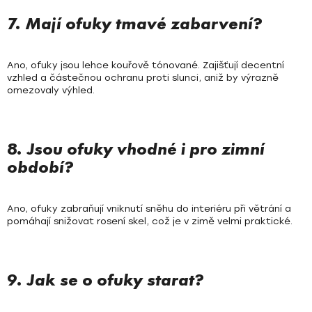
7. Mají ofuky tmavé zabarvení?
Ano, ofuky jsou lehce kouřově tónované. Zajišťují decentní
vzhled a částečnou ochranu proti slunci, aniž by výrazně
omezovaly výhled.
8. Jsou ofuky vhodné i pro zimní
období?
Ano, ofuky zabraňují vniknutí sněhu do interiéru při větrání a
pomáhají snižovat rosení skel, což je v zimě velmi praktické.
9. Jak se o ofuky starat?