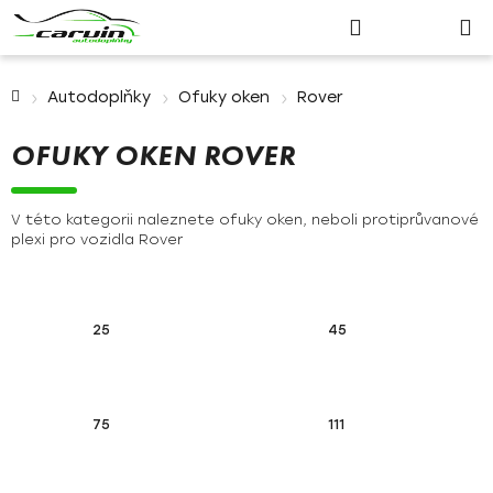
Nákupn
Přejít
Hledat
Přihlášení
na
košík
obsah
Domů
Autodoplňky
Ofuky oken
Rover
OFUKY OKEN ROVER
V této kategorii naleznete ofuky oken, neboli protiprůvanové
plexi pro vozidla Rover
25
45
75
111