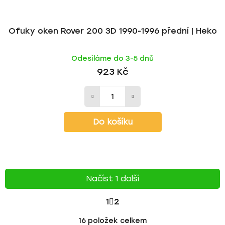
Ofuky oken Rover 200 3D 1990-1996 přední | Heko
Odesíláme do 3-5 dnů
923 Kč
Do košíku
Načíst 1 další
S
1
2
T
O
16
položek celkem
v