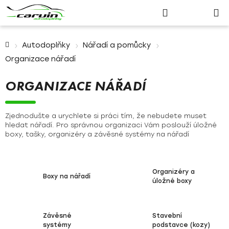
Nákupn
Přejít
Hledat
Přihlášení
na
košík
obsah
Domů
Autodoplňky
Nářadí a pomůcky
Organizace nářadí
ORGANIZACE NÁŘADÍ
Zjednodušte a urychlete si práci tím, že nebudete muset
hledat nářadí. Pro správnou organizaci Vám poslouží úložné
boxy, tašky, organizéry a závěsné systémy na nářadí
Organizéry a
Boxy na nářadí
úložné boxy
Závěsné
Stavební
systémy
podstavce (kozy)