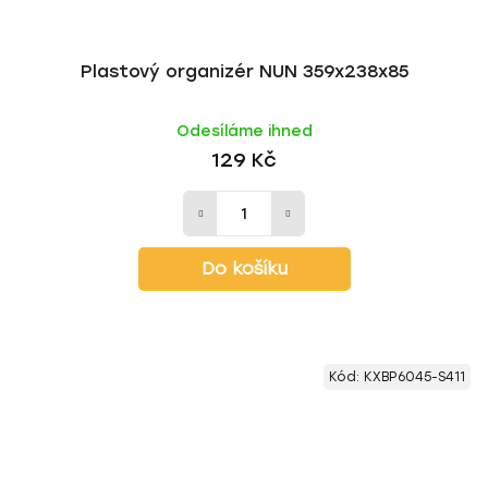
Plastový organizér NUN 359x238x85
Odesíláme ihned
129 Kč
Do košíku
Kód:
KXBP6045-S411