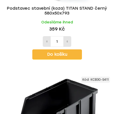
ů
Podstavec stavební (koza) TITAN STAND černý
580x50x793
Odesíláme ihned
359 Kč
Do košíku
Kód:
KCB30-S411