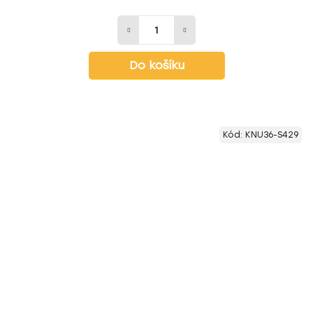
Do košíku
Kód:
KNU36-S429