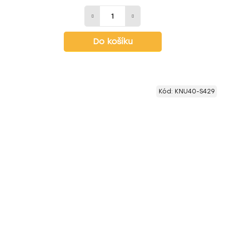
Do košíku
Kód:
KNU40-S429