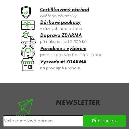
í
O
p
Certifikovaný obchod
r
V
ověřeno zákazníky
v
Dárkové poukazy
Á
k
v různých hodnotách
y
N
Doprava ZDARMA
v
při nákupu nad 2 500 Kč
Í
ý
Poradíme s výběrem
p
jsme tu pro Vás Po–Pá 9–18 hod.
i
Vyzvednutí ZDARMA
s
na prodejně Praha 10
u
Z
á
p
NEWSLETTER
a
Nezmeškejte žádné novinky či slevy!
t
Přihlásit se
í