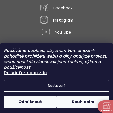
Facebook
Instagram
YouTube
Používáme cookies, abychom Vám umožnili
Způsoby platby:
pohodlné prohlížení webu a díky analýze provozu
Online
Převod
Dobírka
webu neustále zlepšovali jeho funkce, výkon a
použitelnost.
Způsoby dopravy:
Další informace zde
Nastavení
CARVIN AUTODOPLŇKY
Copyright (c) 2012 -
2026
- Všechna
práva vyhrazena
Odmítnout
Souhlasím
Vytvořil Shoptet
/
Nakódoval Pavel Kuneš
Zobrazit