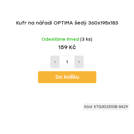
Kufr na nářadí OPTIMA šedý 360x195x183
Odesíláme ihned
(3 ks)
159 Kč
Do košíku
Kód:
KTG302510B-S429