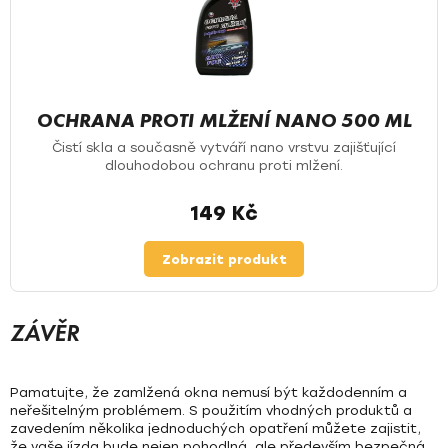
OCHRANA PROTI MLŽENÍ NANO 500 ML
Čistí skla a současně vytváří nano vrstvu zajišťující
dlouhodobou ochranu proti mlžení.
149 Kč
Zobrazit produkt
ZÁVĚR
Pamatujte, že
zamlžená okna nemusí být každodenním a
neřešitelným problémem
. S použitím vhodných produktů a
zavedením několika jednoduchých opatření můžete zajistit,
že vaše jízda bude nejen pohodlná, ale
především bezpečná.