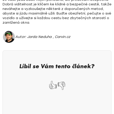
Dobrá viditelnost je klíčem ke klidné a bezpečné cestě
, takže
neváhejte a vyzkoušejte některé z doporučených metod,
abyste si jízdu maximálně užili. Buďte obezřetní, pečujte o své
vozidlo a užívejte si každou cestu
bez zbytečných starostí o
zamlžená okna
.
Autor:
Jarda Neduha
, Carvin.cz
Líbil se Vám tento článek?
👍
👎