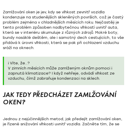
Zamlžování oken je jev, kdy se vlhkost zevnitř vozidla
kondenzuje na studenějších skleněných površích, což je
častý
problém zejména v chladnějších měsících roku
. Nejčastěji je
tento problém způsoben nadbytečnou vlhkostí uvnitř auta,
která se v interiéru akumuluje z různých zdrojů. Mokré boty,
bundy nasáklé deštěm, ale i samotný dech cestujících, to vše
přidává k úrovni vlhkosti, která se pak při ochlazení vzduchu
sráží na oknech.
ℹ️ Víte, že…?
V zimních měsících může zamlženým oknům pomoci i
zapnutá klimatizace
? I když nehřeje, odvádí vlhkost ze
vzduchu, čímž zabraňuje kondenzaci na sklech.
JAK TEDY PŘEDCHÁZET ZAMLŽOVÁNÍ
OKEN?
Jednou z nejúčinnějších metod, jak předejít zamlžování oken,
je
řízené snižování vlhkosti uvnitř vozidla
. Začněte tím, že se