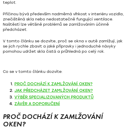
teplot.
Příčinou bývá především nadměrná vlhkost v interiéru vozidla,
znečištěná skla nebo nedostatečně fungující ventilace.
Naštěstí lze většině problémů se zamlžováním účinně
předcházet.
V tomto článku se dozvíte, proč se okna v autě zamlžují, jak
se jich rychle zbavit a jaké přípravky i jednoduché návyky
pomohou udržet skla čistá a průhledná po celý rok.
Co se v tomto článku dozvíte:
PROČ DOCHÁZÍ K ZAMLŽOVÁNÍ OKEN?
JAK PŘEDCHÁZET ZAMLŽOVÁNÍ OKEN?
VÝBĚR SPECIALIZOVANÝCH PRODUKTŮ
ZÁVĚR A DOPORUČENÍ
PROČ DOCHÁZÍ K ZAMLŽOVÁNÍ
OKEN?