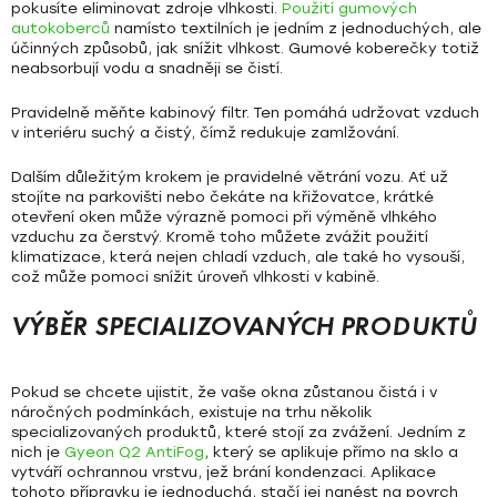
pokusíte eliminovat zdroje vlhkosti.
Použití
gumových
autokoberců
namísto textilních je jedním z jednoduchých, ale
účinných způsobů, jak snížit vlhkost. Gumové koberečky totiž
neabsorbují vodu a snadněji se čistí.
Pravidelně měňte kabinový filtr. Ten pomáhá udržovat vzduch
v interiéru suchý a čistý, čímž redukuje zamlžování.
Dalším důležitým krokem je
pravidelné větrání
vozu. Ať už
stojíte na parkovišti nebo čekáte na křižovatce, krátké
otevření oken může výrazně pomoci při výměně vlhkého
vzduchu za čerstvý. Kromě toho můžete zvážit
použití
klimatizace
, která nejen chladí vzduch, ale také ho vysouší,
což může pomoci snížit úroveň vlhkosti v kabině.
VÝBĚR SPECIALIZOVANÝCH PRODUKTŮ
Pokud se chcete ujistit, že vaše okna zůstanou čistá i v
náročných podmínkách, existuje na trhu několik
specializovaných produktů, které stojí za zvážení. Jedním z
nich je
Gyeon Q2 AntiFog
, který se aplikuje přímo na sklo a
vytváří ochrannou vrstvu, jež brání kondenzaci. Aplikace
tohoto přípravku je jednoduchá, stačí jej nanést na povrch