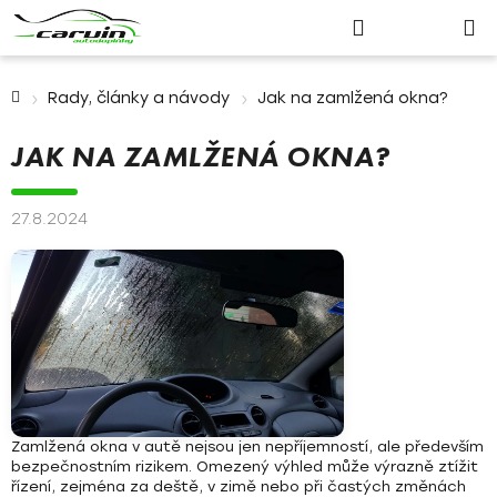
Nákupn
Přejít
Hledat
Přihlášení
na
košík
obsah
Domů
Rady, články a návody
Jak na zamlžená okna?
JAK NA ZAMLŽENÁ OKNA?
27.8.2024
Zamlžená okna v autě nejsou jen nepříjemností, ale především
bezpečnostním rizikem.
Omezený výhled může výrazně ztížit
řízení, zejména za deště, v zimě nebo při častých změnách