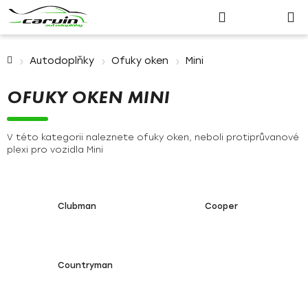
Nákupn
Přejít
Hledat
Přihlášení
na
košík
obsah
Domů
Autodoplňky
Ofuky oken
Mini
OFUKY OKEN MINI
V této kategorii naleznete ofuky oken, neboli protiprůvanové
plexi pro vozidla Mini
Clubman
Cooper
Countryman