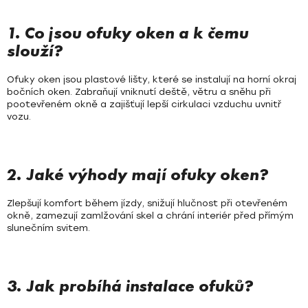
c
í
p
1. Co jsou ofuky oken a k čemu
r
slouží?
v
k
Ofuky oken jsou plastové lišty, které se instalují na horní okraj
y
bočních oken. Zabraňují vniknutí deště, větru a sněhu při
v
pootevřeném okně a zajišťují lepší cirkulaci vzduchu uvnitř
vozu.
ý
p
i
s
2. Jaké výhody mají ofuky oken?
u
Zlepšují komfort během jízdy, snižují hlučnost při otevřeném
okně, zamezují zamlžování skel a chrání interiér před přímým
slunečním svitem.
3. Jak probíhá instalace ofuků?