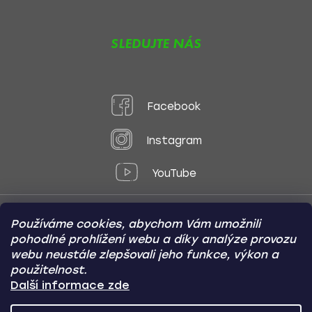
SLEDUJTE NÁS
Facebook
Instagram
YouTube
Používáme cookies, abychom Vám umožnili
Způsoby platby:
pohodlné prohlížení webu a díky analýze provozu
Online
Převod
Dobírka
webu neustále zlepšovali jeho funkce, výkon a
použitelnost.
Způsoby dopravy:
Další informace zde