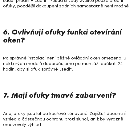
sadu "přední + zadní". Pokud si tedy zvolíte pouze přední
ofuky, pozdější dokoupení zadních samostatně není možné..
6. Ovlivňují ofuky funkci otevírání
oken?
Po správné instalaci není běžné ovládání oken omezeno. U
některých modelů doporučujeme po montáži počkat 24
hodin, aby si ofuk správně „sedl“.
7. Mají ofuky tmavé zabarvení?
Ano, ofuky jsou lehce kouřově tónované. Zajišťují decentní
vzhled a částečnou ochranu proti slunci, aniž by výrazně
omezovaly výhled.