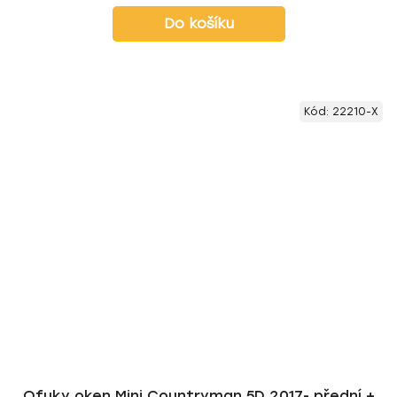
Do košíku
Kód:
22210-X
Ofuky oken Mini Countryman 5D 2017- přední +