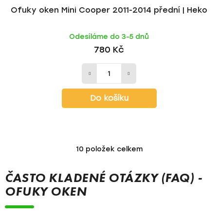
Ofuky oken Mini Cooper 2011-2014 přední | Heko
Odesíláme do 3-5 dnů
780 Kč
Do košíku
10
položek celkem
O
v
l
ČASTO KLADENÉ OTÁZKY (FAQ) -
á
OFUKY OKEN
d
a