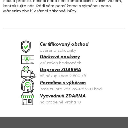
Pokud produkt nesedí nebo není kompatibilní s vaším vozem,
kontaktujte nás. Rádi vám pomůžeme s výměnou nebo
vrácením zboží v rámci zákonné lhůty.
Certifikovaný obchod
ověřeno zákazníky
Dárkové poukazy
v různých hodnotách
Doprava ZDARMA
při nákupu nad 2 500 Kč
Poradíme s výběrem
jsme tu pro Vás Po–Pá 9–18 hod.
Vyzvednutí ZDARMA
na prodejně Praha 10
Z
á