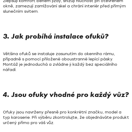
Zlepšují komfort během jízdy, snižují hlučnost při otevřeném
okně, zamezují zamlžování skel a chrání interiér před přímým
slunečním svitem.
3. Jak probíhá instalace ofuků?
Většina ofuků se instaluje zasunutím do okenního rámu,
případně s pomocí přiložené oboustranné lepící pásky.
Montáž je jednoduchá a zvládne ji každý bez speciálního
nářadí.
4. Jsou ofuky vhodné pro každý vůz?
Ofuky jsou navrženy přesně pro konkrétní značku, model a
typ karoserie. Při výběru zkontrolujte, že objednáváte produkt
určený přímo pro váš vůz.