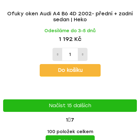
Ofuky oken Audi A4 B6 4D 2002- přední + zadní
sedan | Heko
Odesíláme do 3-5 dnů
1 192 Kč
Do košíku
Načíst 15 dalších
S
1
7
T
O
100
položek celkem
v
R