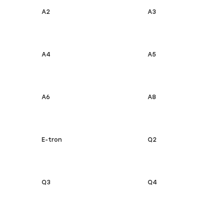
A2
A3
A4
A5
A6
A8
E-tron
Q2
Q3
Q4