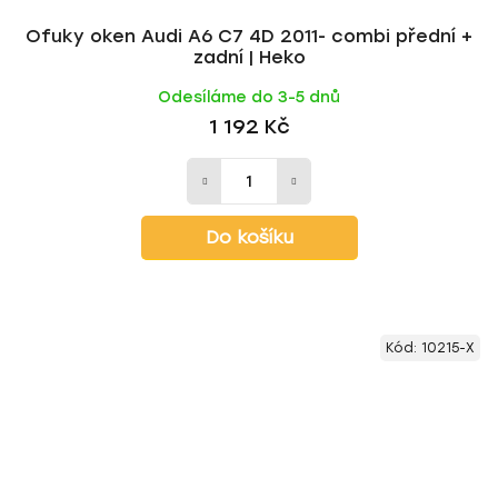
Ofuky oken Audi A6 C7 4D 2011- combi přední +
zadní | Heko
Odesíláme do 3-5 dnů
1 192 Kč
Do košíku
Kód:
10215-X