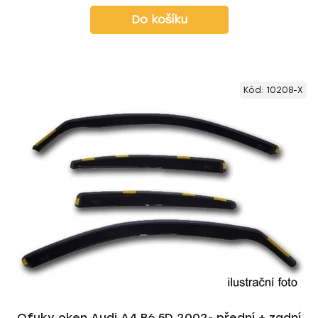
Do košíku
Kód:
10208-X
Ofuky oken Audi A4 B6 5D 2002- přední + zadní