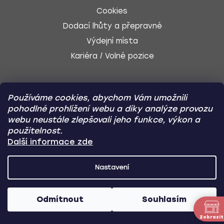
Cookies
Dodací lhůty a přepravné
Výdejní místa
Kariéra / Volné pozice
Používáme cookies, abychom Vám umožnili
SLEDUJTE NÁS
pohodlné prohlížení webu a díky analýze provozu
webu neustále zlepšovali jeho funkce, výkon a
použitelnost.
Další informace zde
Facebook
Nastavení
Instagram
Odmítnout
Souhlasím
YouTube
Zobrazit