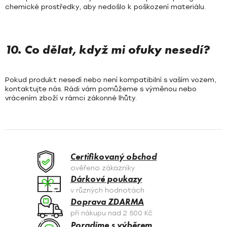
chemické prostředky, aby nedošlo k poškození materiálu.
10. Co dělat, když mi ofuky nesedí?
Pokud produkt nesedí nebo není kompatibilní s vaším vozem,
kontaktujte nás. Rádi vám pomůžeme s výměnou nebo
vrácením zboží v rámci zákonné lhůty.
Certifikovaný obchod
ověřeno zákazníky
Dárkové poukazy
v různých hodnotách
Doprava ZDARMA
při nákupu nad 2 500 Kč
Poradíme s výběrem