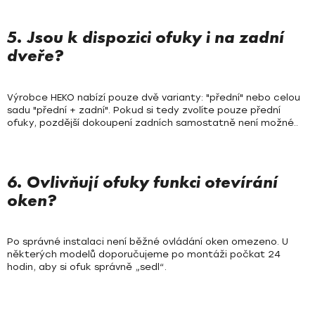
5. Jsou k dispozici ofuky i na zadní
dveře?
Výrobce HEKO nabízí pouze dvě varianty: "přední" nebo celou
sadu "přední + zadní". Pokud si tedy zvolíte pouze přední
ofuky, pozdější dokoupení zadních samostatně není možné..
6. Ovlivňují ofuky funkci otevírání
oken?
Po správné instalaci není běžné ovládání oken omezeno. U
některých modelů doporučujeme po montáži počkat 24
hodin, aby si ofuk správně „sedl“.