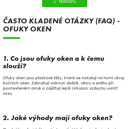
l
Nahoru
á
Á
d
N
a
ČASTO KLADENÉ OTÁZKY (FAQ) -
c
K
OFUKY OKEN
í
O
p
r
V
v
Á
k
1. Co jsou ofuky oken a k čemu
y
slouží?
N
v
Í
ý
Ofuky oken jsou plastové lišty, které se instalují na horní okraj
p
bočních oken. Zabraňují vniknutí deště, větru a sněhu při
i
pootevřeném okně a zajišťují lepší cirkulaci vzduchu uvnitř
vozu.
s
u
2. Jaké výhody mají ofuky oken?