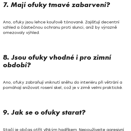
7. Mají ofuky tmavé zabarvení?
Ano, ofuky jsou lehce kouřově tónované. Zajišťují decentní
vzhled a částečnou ochranu proti slunci, aniž by výrazně
omezovaly výhled.
8. Jsou ofuky vhodné i pro zimní
období?
Ano, ofuky zabraňují vniknutí sněhu do interiéru při větrání a
pomáhají snižovat rosení skel, což je v zimě velmi praktické.
9. Jak se o ofuky starat?
Stačí je občas otřít vlhkým hadříkem. Nepoužívejte agresivní