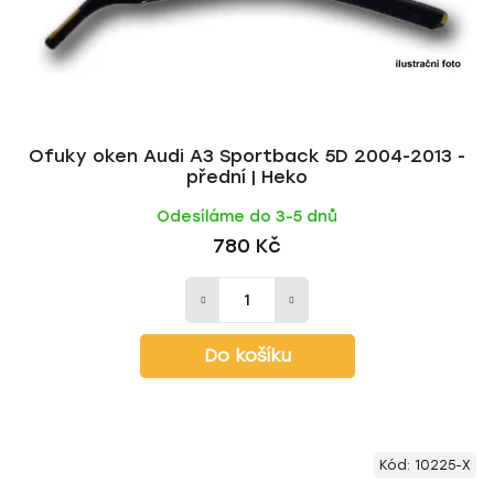
d
k
u
t
k
ů
t
ů
Ofuky oken Audi A3 Sportback 5D 2004-2013 -
přední | Heko
Odesíláme do 3-5 dnů
780 Kč
Do košíku
Kód:
10225-X