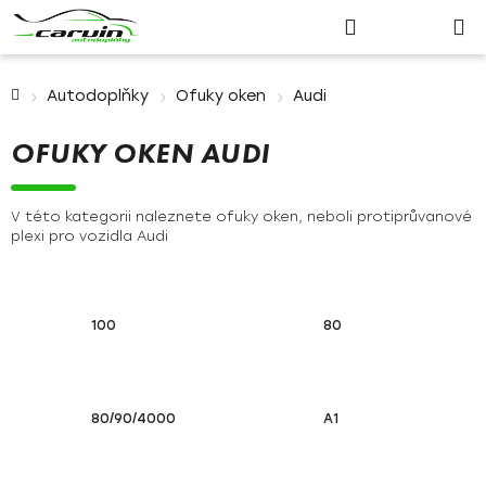
Nákupn
Přejít
Hledat
Přihlášení
na
košík
obsah
Domů
Autodoplňky
Ofuky oken
Audi
OFUKY OKEN AUDI
V této kategorii naleznete ofuky oken, neboli protiprůvanové
plexi pro vozidla Audi
100
80
80/90/4000
A1