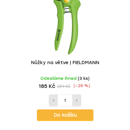
p
o
r
d
o
u
d
k
u
t
k
ů
t
ů
Nůžky na větve | FIELDMANN
Odesíláme ihned
(3 ks)
185 Kč
(–28 %)
259 Kč
Do košíku