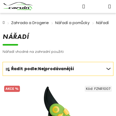
Nákupn
Přejít
Hledat
Přihlášení
na
košík
obsah
Domů
Zahrada a Drogerie
Nářadí a pomůcky
Nářadí
NÁŘADÍ
Nářadí vhodné na zahradní použiti
Ř
Řadit podle:
Nejprodávanější
a
z
V
e
AKCE %
Kód:
FZNR1007
ý
n
p
í
i
p
s
r