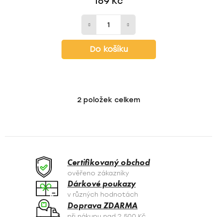
169 Kč
Do košíku
2
položek celkem
O
v
l
á
d
a
Certifikovaný obchod
c
ověřeno zákazníky
í
Dárkové poukazy
p
v různých hodnotách
r
Doprava ZDARMA
v
při nákupu nad 2 500 Kč