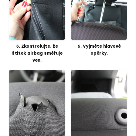
5. Zkontrolujte, že
6. Vyjměte hlavové
štítek airbag směřuje
opěrky.
ven.