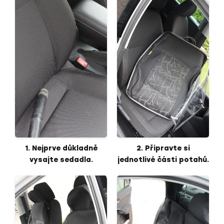
1. Nejprve důkladně
2. Připravte si
vysajte sedadla.
jednotlivé části potahů.