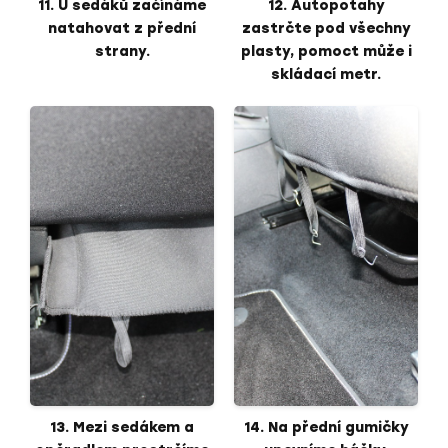
11. U sedáků začínáme
12. Autopotahy
natahovat z přední
zastrčte pod všechny
strany.
plasty, pomoct může i
skládací metr.
13. Mezi sedákem a
14. Na přední gumičky