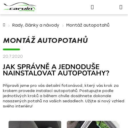
Nákupn
Přejít
Hledat
Přihlášení
košík
na
obsah
Domů
Rady, články a návody
Montáž autopotahů
MONTÁŽ AUTOPOTAHŮ
20.7.2020
JAK SPRÁVNĚ A JEDNODUŠE
NAINSTALOVAT AUTOPOTAHY?
Připravili jsme pro vás detailní fotonávod, který vás krok za
krokem provede instalací autopotahů. Postupujte podle
jednotlivých kroků a během chvíle dosáhnete dokonale
nasazených potahů na vašich sedadlech. Užijte si nový vzhled
svého interiéru!