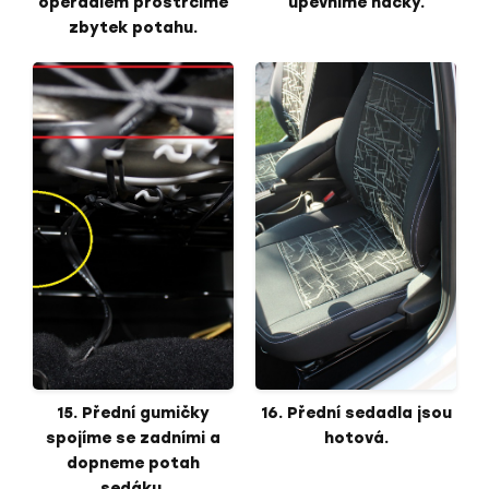
opěradlem prostrčíme
upevníme háčky.
zbytek potahu.
15. Přední gumičky
16. Přední sedadla jsou
spojíme se zadními a
hotová.
dopneme potah
sedáku.