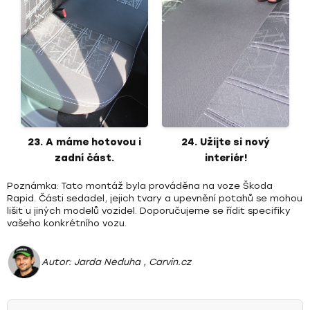
23. A máme hotovou i
24. Užijte si nový
zadní část.
interiér!
Poznámka:
Tato montáž byla prováděna na voze Škoda
Rapid. Části sedadel, jejich tvary a upevnění potahů se mohou
lišit u jiných modelů vozidel. Doporučujeme se řídit specifiky
vašeho konkrétního vozu.
Autor:
Jarda Neduha
, Carvin.cz