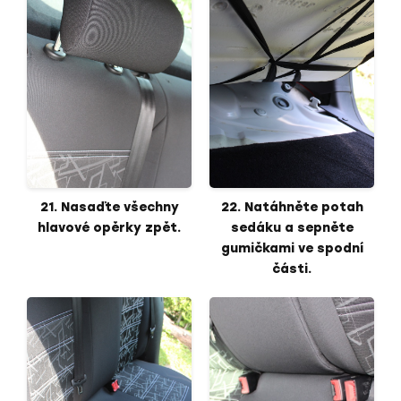
21. Nasaďte všechny
22. Natáhněte potah
hlavové opěrky zpět.
sedáku a sepněte
gumičkami ve spodní
části.