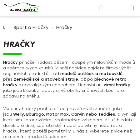
Nákupn
Přejít
Hledat
Přihlášení
na
košík
obsah
Domů
Sport a Hračky
Hračky
HRAČKY
Hračky
přinášejí radost dětem i dospělým milovníkům modelů
a sběratelských kousků. V naší nabídce najdete široký výběr
originálních produktů - od
modelů autíček a motocyklů
,
přes
zemědělské a stavební stroje
, až po
plechové retro
hračky
s nostalgickým nádechem. Nechybí ani
zimní hračky
,
jako jsou kluzáky, lopaty či výrobníky sněhových koulí pro
zábavu na sněhu.
Všechny hračky pocházejí od prověřených značek, jako
jsou
Welly, Bburago, Motor Max, Carvin nebo Teddies
, a vynikají
kvalitním zpracováním i realistickým vzhledem. Ať už hledáte
dárek pro dítě, sběratelský model do vitríny nebo retro
hračku, která potěší pamětníky, u nás si vyberete z více než
osmdesáti produktů skladem.