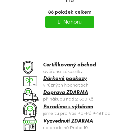
1
6
T
O
86
položek celkem
v
R
l
Nahoru
á
Á
d
N
a
c
K
í
O
p
Certifikovaný obchod
r
V
ověřeno zákazníky
v
Dárkové poukazy
Á
k
v různých hodnotách
y
N
Doprava ZDARMA
v
při nákupu nad 2 500 Kč
Í
ý
Poradíme s výběrem
p
jsme tu pro Vás Po–Pá 9–18 hod.
i
Vyzvednutí ZDARMA
s
na prodejně Praha 10
u