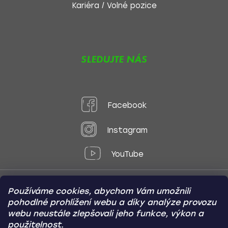
Kariéra / Volné pozice
SLEDUJTE NÁS
Facebook
Instagram
YouTube
Používáme cookies, abychom Vám umožnili
Způsoby platby:
pohodlné prohlížení webu a díky analýze provozu
Online
Převod
Dobírka
webu neustále zlepšovali jeho funkce, výkon a
použitelnost.
Způsoby dopravy: