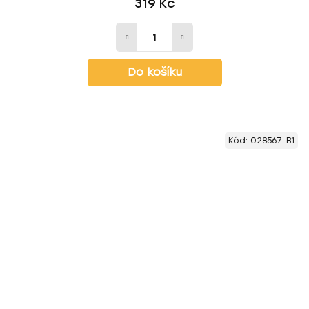
319 Kč
Do košíku
Kód:
028567-B1