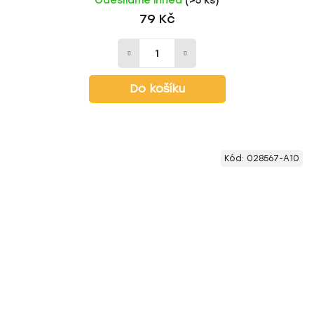
Odesíláme ihned
(>5 ks)
79 Kč
Do košíku
Kód:
028567-A10