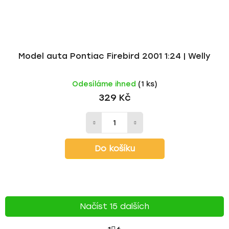
Model auta Pontiac Firebird 2001 1:24 | Welly
Odesíláme ihned
(1 ks)
329 Kč
Do košíku
Načíst 15 dalších
S