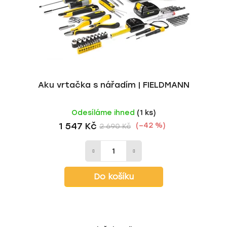
o
u
d
k
u
t
k
ů
t
ů
Aku vrtačka s nářadím | FIELDMANN
Odesíláme ihned
(1 ks)
1 547 Kč
(–42 %)
2 690 Kč
Do košíku