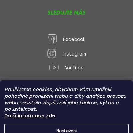
SLEDUJTE NÁS
Facebook
Instagram
YouTube
Používáme cookies, abychom Vám umožnili
Způsoby platby:
pohodlné prohlížení webu a díky analýze provozu
Online
Převod
Dobírka
webu neustále zlepšovali jeho funkce, výkon a
použitelnost.
Způsoby dopravy:
Další informace zde
Nastavení