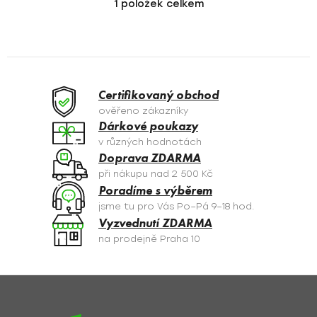
1
položek celkem
O
v
l
á
d
a
Certifikovaný obchod
c
ověřeno zákazníky
í
Dárkové poukazy
p
v různých hodnotách
r
Doprava ZDARMA
v
při nákupu nad 2 500 Kč
k
Poradíme s výběrem
y
jsme tu pro Vás Po–Pá 9–18 hod.
v
Vyzvednutí ZDARMA
ý
na prodejně Praha 10
p
i
s
Z
u
á