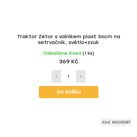
Traktor Zetor s valníkem plast 36cm na
setrvačník, světlo+zvuk
Odesíláme ihned
(1 ks)
369 Kč
Do košíku
Kód:
W005087