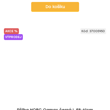
Do košíku
AKCE %
Kód:
37005950
VÝPRODEJ
Přilba HQBC Qamax černá L 58-61cm