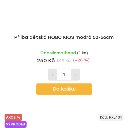
Přilba dětská HQBC KIQS modrá 52-56cm
Odesíláme ihned
(1 ks)
250 Kč
(–28 %)
349 Kč
Do košíku
AKCE %
Kód:
RXL434
VÝPRODEJ