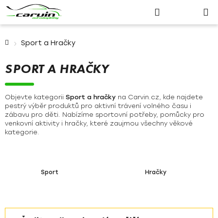
Nákupn
Přejít
Hledat
Přihlášení
na
košík
obsah
Domů
Sport a Hračky
SPORT A HRAČKY
Objevte kategorii
Sport a hračky
na
Carvin.cz
, kde najdete
pestrý výběr produktů pro aktivní trávení volného času i
zábavu pro děti. Nabízíme sportovní potřeby, pomůcky pro
venkovní aktivity i hračky, které zaujmou všechny věkové
kategorie.
Sport
Hračky
Ř