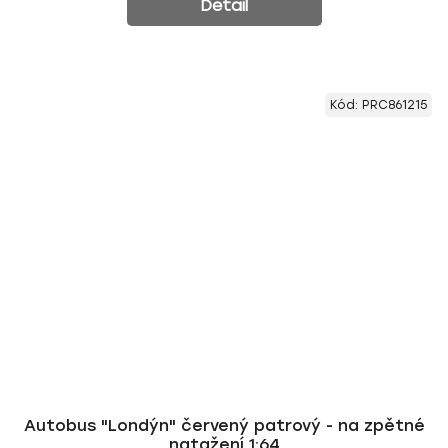
Detail
Kód:
PRC861215
Autobus "Londýn" červený patrový - na zpětné
natažení 1:64