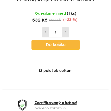
Odesíláme ihned
(1 ks)
532 Kč
(–23 %)
699 Kč
Do košíku
13
položek celkem
O
v
l
á
d
a
Certifikovaný obchod
c
ověřeno zákazníky