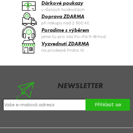
í
Dárkové poukazy
p
v různých hodnotách
r
Doprava ZDARMA
v
při nákupu nad 2 500 Kč
k
Poradíme s výběrem
y
jsme tu pro Vás Po–Pá 9–18 hod.
v
Vyzvednutí ZDARMA
ý
na prodejně Praha 10
p
i
s
Z
u
á
p
NEWSLETTER
a
Nezmeškejte žádné novinky či slevy!
t
Přihlásit se
í
Přihlášením souhlasíte se
zpracováním osobních údajů
.