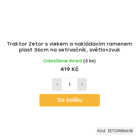
Traktor Zetor s vlekem a nakládacím ramenem
plast 36cm na setrvačník, světlo+zvuk
Odesíláme ihned
(3 ks)
419 Kč
Do košíku
Kód:
ZETOR856618