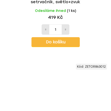
setrvačník, světlo+zvuk
Odesíláme ihned
(1 ks)
419 Kč
Do košíku
Kód:
ZETOR863012