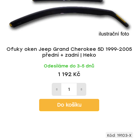
o
u
d
k
u
t
k
ů
t
ů
Ofuky oken Jeep Grand Cherokee 5D 1999-2005
přední + zadní | Heko
Odesíláme do 3-5 dnů
1 192 Kč
Do košíku
Kód:
19103-X