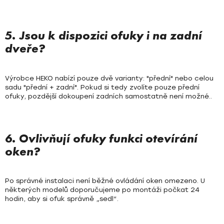
5. Jsou k dispozici ofuky i na zadní
dveře?
Výrobce HEKO nabízí pouze dvě varianty: "přední" nebo celou
sadu "přední + zadní". Pokud si tedy zvolíte pouze přední
ofuky, pozdější dokoupení zadních samostatně není možné..
6. Ovlivňují ofuky funkci otevírání
oken?
Po správné instalaci není běžné ovládání oken omezeno. U
některých modelů doporučujeme po montáži počkat 24
hodin, aby si ofuk správně „sedl“.