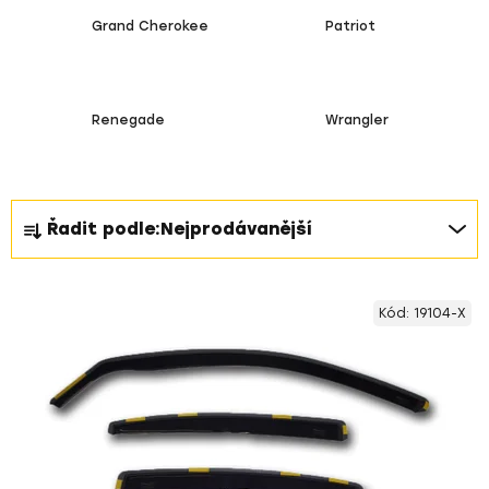
Grand Cherokee
Patriot
Renegade
Wrangler
Ř
Řadit podle:
Nejprodávanější
a
z
V
e
Kód:
19104-X
ý
n
p
í
i
p
s
r
p
o
r
d