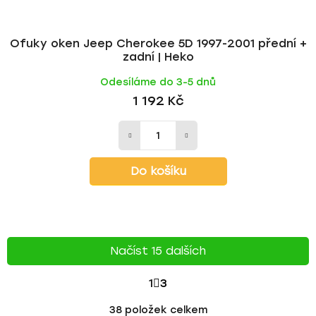
Ofuky oken Jeep Cherokee 5D 1997-2001 přední +
zadní | Heko
Odesíláme do 3-5 dnů
1 192 Kč
Do košíku
Načíst 15 dalších
S
1
3
T
O
38
položek celkem
v