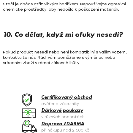
Stačí je občas otřít vlhkým hadříkem. Nepoužívejte agresivní
chemické prostředky, aby nedošlo k poškození materiálu.
10. Co dělat, když mi ofuky nesedí?
Pokud produkt nesedí nebo není kompatibilní s vaším vozem,
kontaktujte nás. Rádi vám pomůžeme s výměnou nebo
vrácením zboží v rámci zákonné lhůty.
Certifikovaný obchod
ověřeno zákazníky
Dárkové poukazy
v různých hodnotách
Doprava ZDARMA
při nákupu nad 2 500 Kč