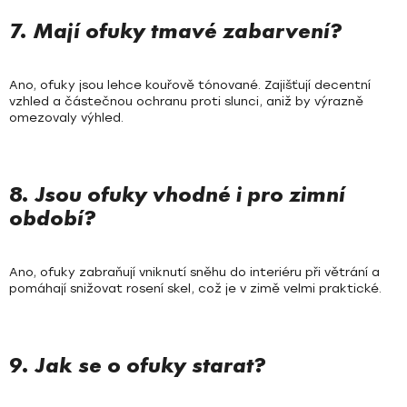
7. Mají ofuky tmavé zabarvení?
Ano, ofuky jsou lehce kouřově tónované. Zajišťují decentní
vzhled a částečnou ochranu proti slunci, aniž by výrazně
omezovaly výhled.
8. Jsou ofuky vhodné i pro zimní
období?
Ano, ofuky zabraňují vniknutí sněhu do interiéru při větrání a
pomáhají snižovat rosení skel, což je v zimě velmi praktické.
9. Jak se o ofuky starat?