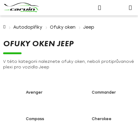
Nákupn
Přejít
Hledat
Přihlášení
na
košík
obsah
Domů
Autodoplňky
Ofuky oken
Jeep
OFUKY OKEN JEEP
V této kategorii naleznete ofuky oken, neboli protiprůvanové
plexi pro vozidla Jeep
Avenger
Commander
Compass
Cherokee