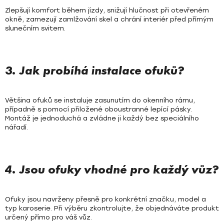
Zlepšují komfort během jízdy, snižují hlučnost při otevřeném
okně, zamezují zamlžování skel a chrání interiér před přímým
slunečním svitem.
3. Jak probíhá instalace ofuků?
Většina ofuků se instaluje zasunutím do okenního rámu,
případně s pomocí přiložené oboustranné lepící pásky.
Montáž je jednoduchá a zvládne ji každý bez speciálního
nářadí.
4. Jsou ofuky vhodné pro každý vůz?
Ofuky jsou navrženy přesně pro konkrétní značku, model a
typ karoserie. Při výběru zkontrolujte, že objednáváte produkt
určený přímo pro váš vůz.