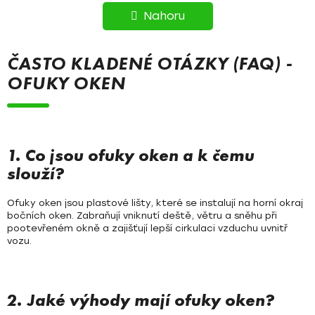
R
l
Nahoru
á
Á
d
N
a
ČASTO KLADENÉ OTÁZKY (FAQ) -
c
K
OFUKY OKEN
í
O
p
r
V
v
Á
k
1. Co jsou ofuky oken a k čemu
y
slouží?
N
v
Í
ý
Ofuky oken jsou plastové lišty, které se instalují na horní okraj
p
bočních oken. Zabraňují vniknutí deště, větru a sněhu při
i
pootevřeném okně a zajišťují lepší cirkulaci vzduchu uvnitř
vozu.
s
u
2. Jaké výhody mají ofuky oken?