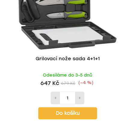
r
d
o
u
d
k
u
t
k
ů
t
ů
Grilovací nože sada 4+1+1
Odesíláme do 3-5 dnů
647 Kč
(–4 %)
679 Kč
Do košíku