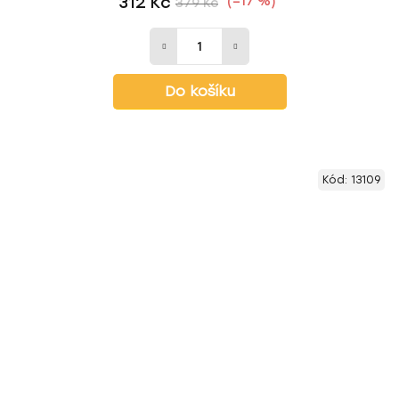
312 Kč
(–17 %)
379 Kč
Do košíku
Kód:
13109