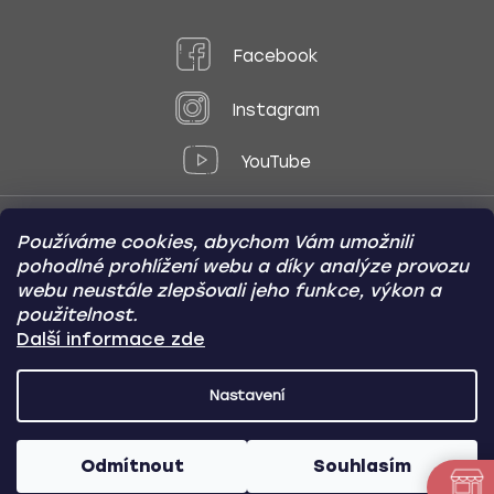
Facebook
Instagram
YouTube
Používáme cookies, abychom Vám umožnili
Způsoby platby:
pohodlné prohlížení webu a díky analýze provozu
Online
Převod
Dobírka
webu neustále zlepšovali jeho funkce, výkon a
použitelnost.
Způsoby dopravy:
Další informace zde
Nastavení
CARVIN AUTODOPLŇKY
Copyright (c) 2012 -
2026
- Všechna
práva vyhrazena
Odmítnout
Souhlasím
Vytvořil Shoptet
/
Nakódoval Pavel Kuneš