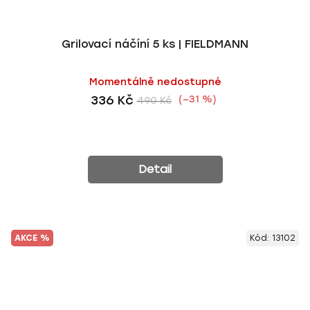
Grilovací náčíní 5 ks | FIELDMANN
Momentálně nedostupné
336 Kč
(–31 %)
490 Kč
Detail
AKCE %
Kód:
13102