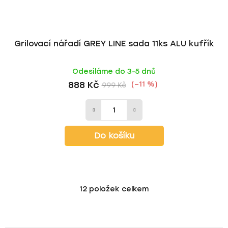
Grilovací nářadí GREY LINE sada 11ks ALU kufřík
Odesíláme do 3-5 dnů
888 Kč
(–11 %)
999 Kč
Do košíku
12
položek celkem
O
v
l
á