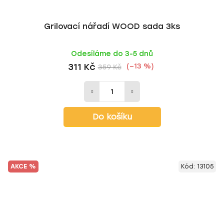
Grilovací nářadí WOOD sada 3ks
Odesíláme do 3-5 dnů
311 Kč
(–13 %)
359 Kč
Do košíku
AKCE %
Kód:
13105