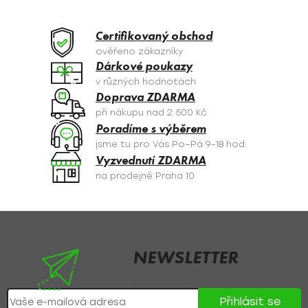
d
a
Certifikovaný obchod
c
ověřeno zákazníky
í
Dárkové poukazy
p
v různých hodnotách
r
Doprava ZDARMA
v
při nákupu nad 2 500 Kč
k
Poradíme s výběrem
y
jsme tu pro Vás Po–Pá 9–18 hod.
v
Vyzvednutí ZDARMA
ý
na prodejně Praha 10
p
i
s
Z
u
á
p
NEWSLETTER
a
Nezmeškejte žádné novinky či slevy!
t
Přihlásit se