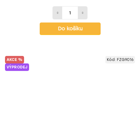
Do košíku
AKCE %
Kód:
FZG9016
VÝPRODEJ