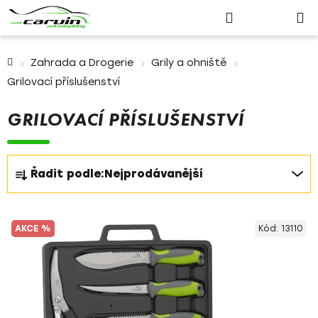
Nákupn
Přejít
Hledat
Přihlášení
na
košík
obsah
Domů
Zahrada a Drogerie
Grily a ohniště
Grilovací příslušenství
GRILOVACÍ PŘÍSLUŠENSTVÍ
Ř
Řadit podle:
Nejprodávanější
a
z
V
e
AKCE %
Kód:
13110
ý
n
p
í
i
p
s
r
p
o