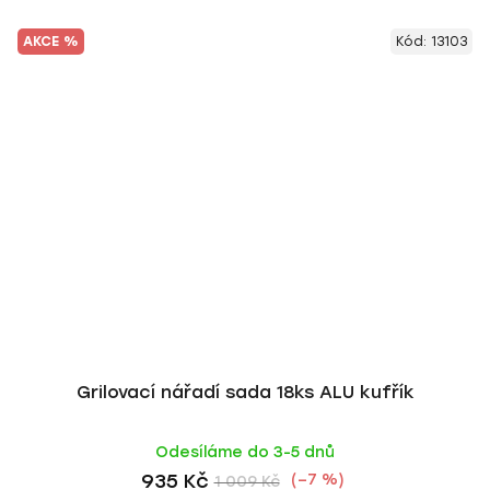
AKCE %
Kód:
13103
Grilovací nářadí sada 18ks ALU kufřík
Odesíláme do 3-5 dnů
935 Kč
(–7 %)
1 009 Kč