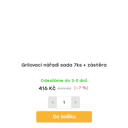
Grilovací nářadí sada 7ks + zástěra
Odesíláme do 3-5 dnů
416 Kč
(–7 %)
449 Kč
Do košíku