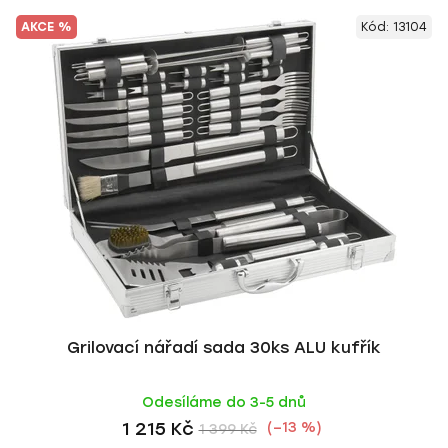
AKCE %
Kód:
13104
Grilovací nářadí sada 30ks ALU kufřík
Odesíláme do 3-5 dnů
1 215 Kč
(–13 %)
1 399 Kč