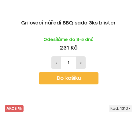
Grilovací nářadí BBQ sada 3ks blister
Odesíláme do 3-5 dnů
231 Kč
Do košíku
AKCE %
Kód:
13107