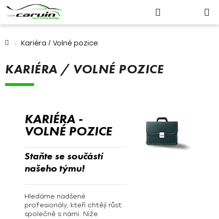
Nákupn
Přejít
Hledat
Přihlášení
na
košík
obsah
Domů
Kariéra / Volné pozice
KARIÉRA / VOLNÉ POZICE
KARIÉRA -
VOLNÉ POZICE
Staňte se součástí
našeho týmu!
Hledáme nadšené
profesionály, kteří chtějí růst
společně s námi. Níže