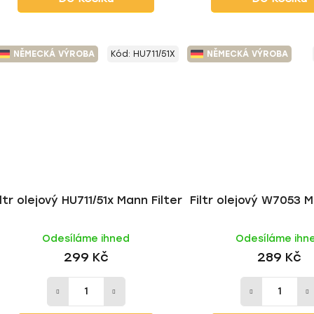
NĚMECKÁ VÝROBA
Kód:
HU711/51X
NĚMECKÁ VÝROBA
iltr olejový HU711/51x Mann Filter
Filtr olejový W7053 M
Odesíláme ihned
Odesíláme ihn
299 Kč
289 Kč