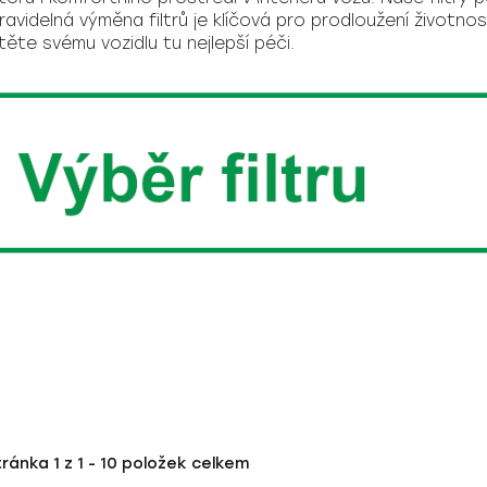
Pravidelná výměna filtrů je klíčová pro prodloužení životno
istěte svému vozidlu tu nejlepší péči.
tránka
1
z
1
-
10
položek celkem