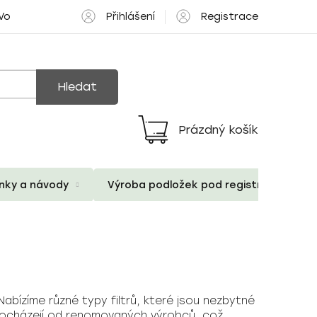
Přihlášení
Registrace
 Volné pozice
Hledat
Prázdný košík
Nákupní
košík
ánky a návody
Výroba podložek pod registrační znač
abízíme různé typy filtrů, které jsou nezbytné
y pocházejí od renomovaných výrobců, což