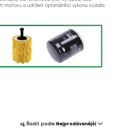
sti motoru a udržení optimálního výkonu vozidla.
Ř
Řadit podle:
Nejprodávanější
a