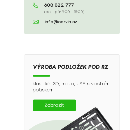
608 822 777
(po - pá: 9:00 - 18:00)
info@carvin.cz
VÝROBA PODLOŽEK POD RZ
klasické, 3D, moto, USA s vlastním
potiskem
Zobrazit