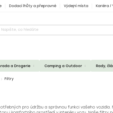
e
Dodací lhůty a přepravné
Výdejní místa
Kariéra /
rada a Drogerie
Camping a Outdoor
Rady, čl
Filtry
potřebných pro údržbu a správnou funkci vašeho vozidla. N
toru i komfortního prostředí v interiéru vozu. Naše filtr