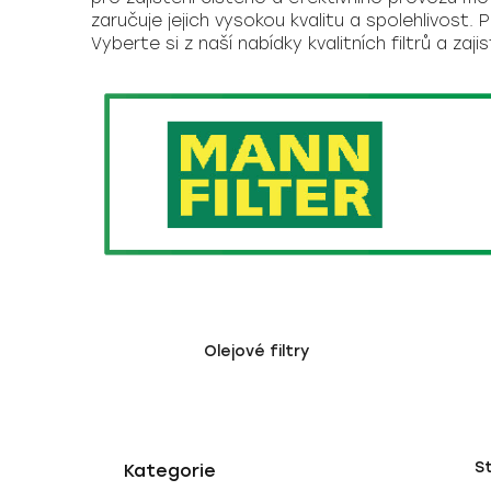
zaručuje jejich vysokou kvalitu a spolehlivost. 
Vyberte si z naší nabídky kvalitních filtrů a zaj
Olejové filtry
P
K
Přeskočit
S
a
o
kategorie