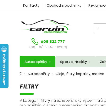
Přejít
Kontakty
Obchodní podmínky
Reklamac
na
obsah
608 822 777
(po - pá: 9:00 - 18:00)
Autodoplňky
Sport a Hračky
Zah
Domů
Autodoplňky
Oleje, filtry, kapaliny, maziva
FILTRY
V kategorii
filtry
naleznete široký výběr filtrů 
pro zajištění čistého a efektivního provozu mo