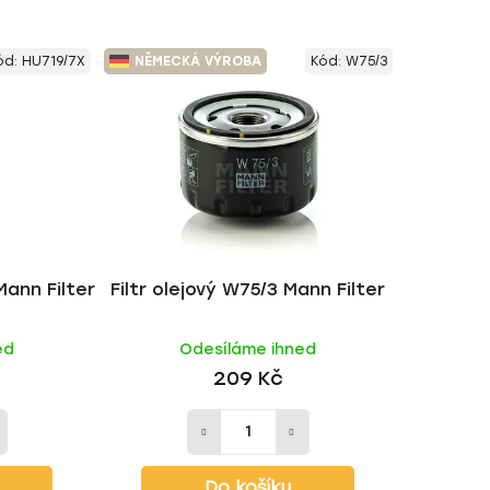
z
e
ód:
HU719/7X
NĚMECKÁ VÝROBA
Kód:
W75/3
n
í
p
r
o
d
u
k
Mann Filter
Filtr olejový W75/3 Mann Filter
t
ů
ed
Odesíláme ihned
209 Kč
Do košíku