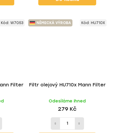
Kód:
W7053
NĚMECKÁ VÝROBA
Kód:
HU710X
ann Filter
Filtr olejový HU710x Mann Filter
ed
Odesíláme ihned
279 Kč