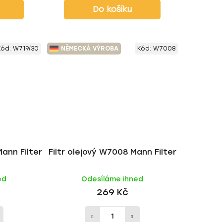
Do košíku
Kód:
W719/30
NĚMECKÁ VÝROBA
Kód:
W7008
Mann Filter
Filtr olejový W7008 Mann Filter
ed
Odesíláme ihned
269 Kč