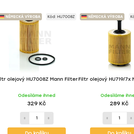
NĚMECKÁ VÝROBA
Kód:
HU7008Z
NĚMECKÁ VÝROBA
K
iltr olejový HU7008Z Mann Filter
Filtr olejový HU719/7x 
Odesíláme ihned
Odesíláme ihn
329 Kč
289 Kč
Do košíku
Do košíku