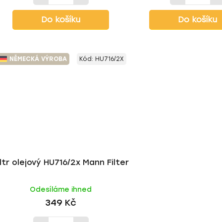
Do košíku
Do košíku
NĚMECKÁ VÝROBA
Kód:
HU716/2X
iltr olejový HU716/2x Mann Filter
Odesíláme ihned
349 Kč