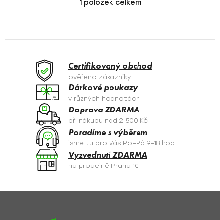
1
položek celkem
O
v
l
á
d
a
Certifikovaný obchod
c
ověřeno zákazníky
í
Dárkové poukazy
p
v různých hodnotách
r
Doprava ZDARMA
v
při nákupu nad 2 500 Kč
k
Poradíme s výběrem
y
jsme tu pro Vás Po–Pá 9–18 hod.
v
Vyzvednutí ZDARMA
ý
na prodejně Praha 10
p
i
s
Z
u
á