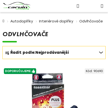
Nákupn
Přejít
Hledat
Přihlášení
na
košík
obsah
Domů
Autodoplňky
Interiérové doplňky
Odvlhčovače
ODVLHČOVAČE
Ř
Řadit podle:
Nejprodávanější
a
z
V
e
DOPORUČUJEME
Kód:
90690
ý
n
p
í
i
p
s
r
p
o
r
d