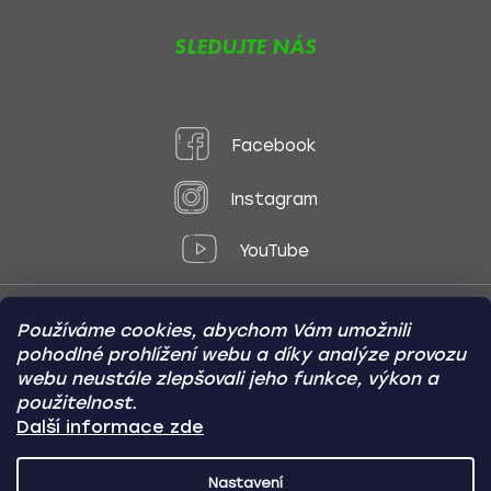
SLEDUJTE NÁS
Facebook
Instagram
YouTube
Používáme cookies, abychom Vám umožnili
Způsoby platby:
pohodlné prohlížení webu a díky analýze provozu
Online
Převod
Dobírka
webu neustále zlepšovali jeho funkce, výkon a
použitelnost.
Způsoby dopravy:
Další informace zde
Nastavení