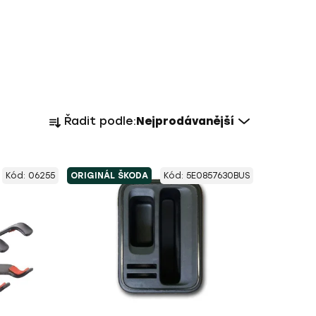
Ř
Řadit podle:
Nejprodávanější
a
z
e
Kód:
06255
ORIGINÁL ŠKODA
Kód:
5E0857630BUS
n
í
p
r
o
d
u
k