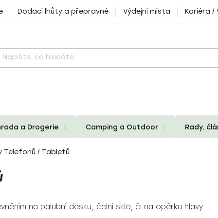
e
Dodací lhůty a přepravné
Výdejní místa
Kariéra /
rada a Drogerie
Camping a Outdoor
Rady, čl
 Telefonů / Tabletů
Ů
něním na palubní desku, čelní sklo, či na opěrku hlavy.