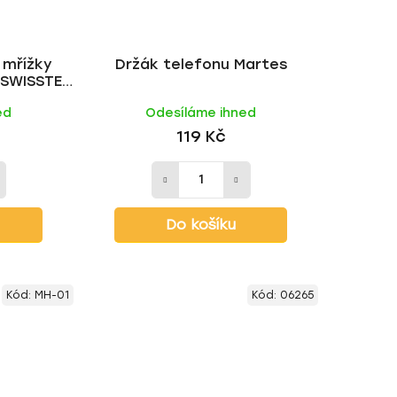
 mřížky
Držák telefonu Martes
u SWISSTEN
2
ed
Odesíláme ihned
119 Kč
Do košíku
Kód:
MH-01
Kód:
06265