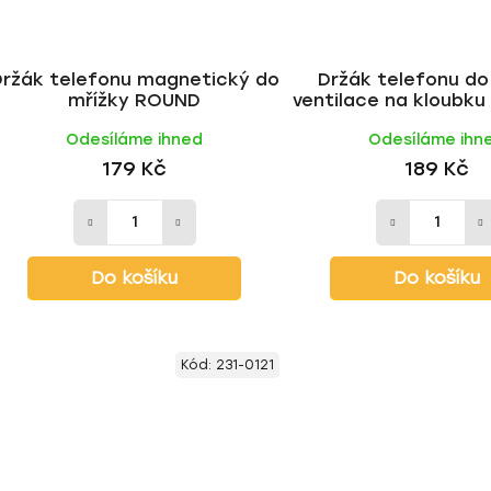
Držák telefonu magnetický do
Držák telefonu do
mřížky ROUND
ventilace na kloubk
S-GRIP AV-
Odesíláme ihned
Odesíláme ihn
179 Kč
189 Kč
Do košíku
Do košíku
Kód:
231-0121