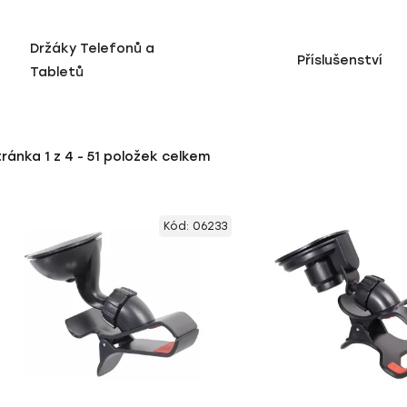
Držáky Telefonů a
Příslušenství
Tabletů
tránka
1
z
4
-
51
položek celkem
Kód:
06233