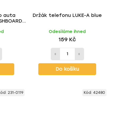
o auta
Držák telefonu LUKE-A blue
ASHBOARD
ed
Odesíláme ihned
159 Kč
Do košíku
Kód:
231-0119
Kód:
42480