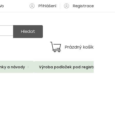
Přihlášení
Registrace
 Volné pozice
Hledat
Prázdný košík
Nákupní
košík
ánky a návody
Výroba podložek pod registrační znač