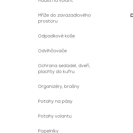
Madla na volant
Mříže do zavazadlového
prostoru
Odpadkové koše
Odvlhčovače
Ochrana sedadel, dveří,
plachty do kufru
Organizéry, brašny
Potahy na pásy
Potahy volantu
Popelníky