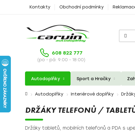
Přejít
Kontakty
Obchodní podmínky
Reklamac
na
obsah
608 822 777
(po - pá: 9:00 - 18:00)
Autodoplňky
Sport a Hračky
Zah
Domů
Autodoplňky
Interiérové doplňky
Držáky
DRŽÁKY TELEFONŮ / TABLET
Držáky tabletů, mobilních telefonů a PDA s upev