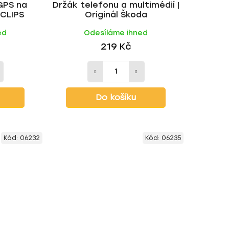
GPS na
Držák telefonu a multimédií |
t
 CLIPS
Originál Škoda
ů
ed
Odesíláme ihned
219 Kč
Do košíku
Kód:
06232
Kód:
06235