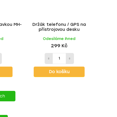
savkou MH-
Držák telefonu / GPS na
přístrojovou desku
ed
Odesíláme ihned
299 Kč
Do košíku
ích