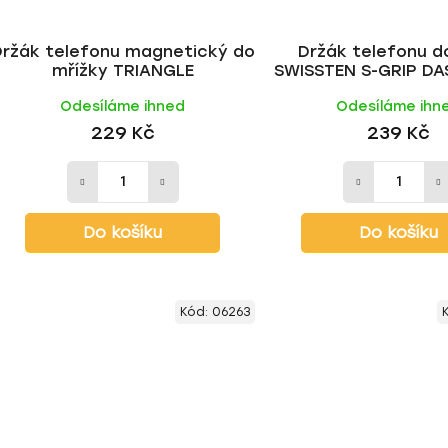
Držák telefonu magnetický do
Držák telefonu d
mřížky TRIANGLE
SWISSTEN S-GRIP D
DM6,
Odesíláme ihned
Odesíláme ihn
229 Kč
239 Kč
Do košíku
Do košíku
Kód:
06263