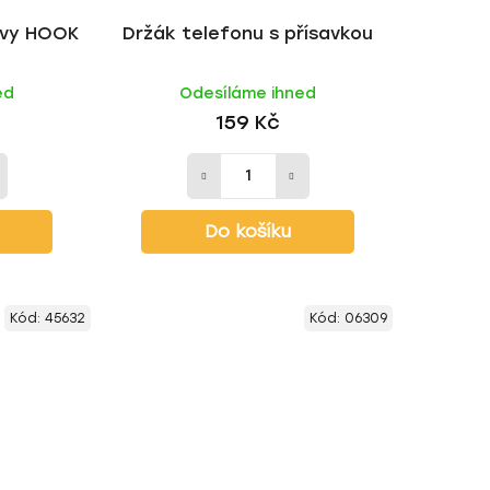
avy HOOK
Držák telefonu s přísavkou
ed
Odesíláme ihned
159 Kč
Do košíku
Kód:
45632
Kód:
06309