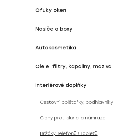
u
e
Ofuky oken
k
l
t
ů
Nosiče a boxy
Autokosmetika
Oleje, filtry, kapaliny, maziva
Interiérové doplňky
Cestovní polštářky, podhlavníky
Clony proti slunci a námraze
Držáky Telefonů / Tabletů