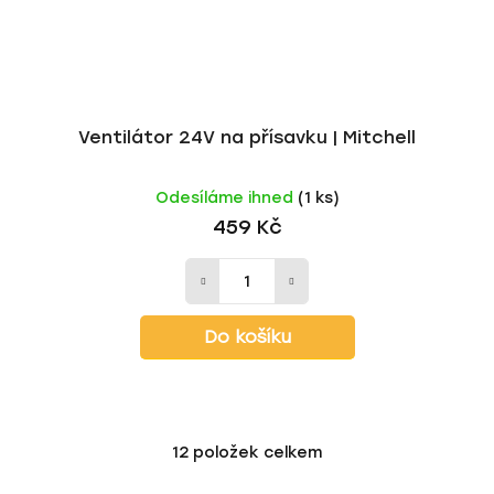
Ventilátor 24V na přísavku | Mitchell
Odesíláme ihned
(1 ks)
459 Kč
Do košíku
12
položek celkem
O
v