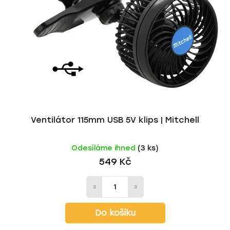
s
r
p
o
r
d
o
u
d
k
u
t
k
ů
t
ů
Ventilátor 115mm USB 5V klips | Mitchell
Odesíláme ihned
(3 ks)
549 Kč
Do košíku