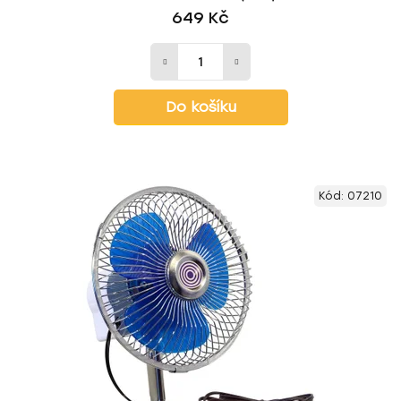
649 Kč
Do košíku
Kód:
07210