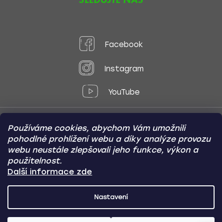
Facebook
Instagram
YouTube
Používáme cookies, abychom Vám umožnili
Způsoby platby:
pohodlné prohlížení webu a díky analýze provozu
Online
Převod
Dobírka
webu neustále zlepšovali jeho funkce, výkon a
použitelnost.
Způsoby dopravy:
Další informace zde
Nastavení
CARVIN AUTODOPLŇKY
Copyright (c) 2012 -
2026
- Všechna