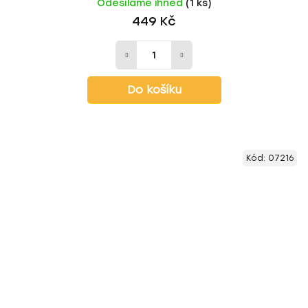
Odesíláme ihned
(1 ks)
449 Kč
Do košíku
Kód:
07216