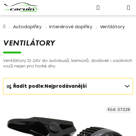
Nákupn
Přejít
Hledat
Přihlášení
na
košík
obsah
Domů
Autodoplňky
Interiérové doplňky
Ventilátory
VENTILÁTORY
Ventilátory 12-24V do autobusů, kamionů, dodávek i osobních
vozů nejen pro horké dny.
Ř
Řadit podle:
Nejprodávanější
a
z
V
e
Kód:
07228
ý
n
p
í
i
p