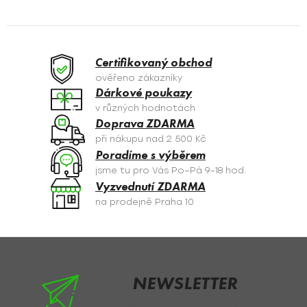
l
á
d
a
Certifikovaný obchod
c
ověřeno zákazníky
í
Dárkové poukazy
p
v různých hodnotách
r
Doprava ZDARMA
v
při nákupu nad 2 500 Kč
k
Poradíme s výběrem
y
jsme tu pro Vás Po–Pá 9–18 hod.
v
Vyzvednutí ZDARMA
ý
na prodejně Praha 10
p
i
s
Z
u
á
p
NEWSLETTER
a