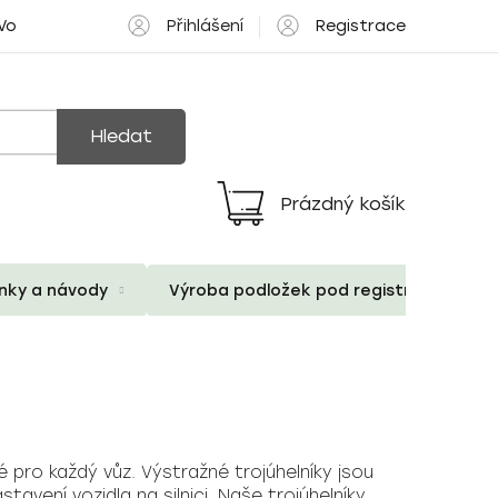
Přihlášení
Registrace
 Volné pozice
Hledat
Prázdný košík
Nákupní
košík
ánky a návody
Výroba podložek pod registrační znač
 pro každý vůz. Výstražné trojúhelníky jsou
avení vozidla na silnici. Naše trojúhelníky