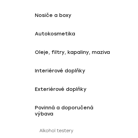
k
l
t
ů
Nosiče a boxy
Autokosmetika
Oleje, filtry, kapaliny, maziva
Interiérové doplňky
Exteriérové doplňky
Povinná a doporučená
výbava
Alkohol testery