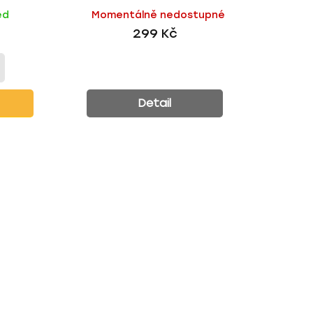
ů
ed
Momentálně nedostupné
299 Kč
Detail