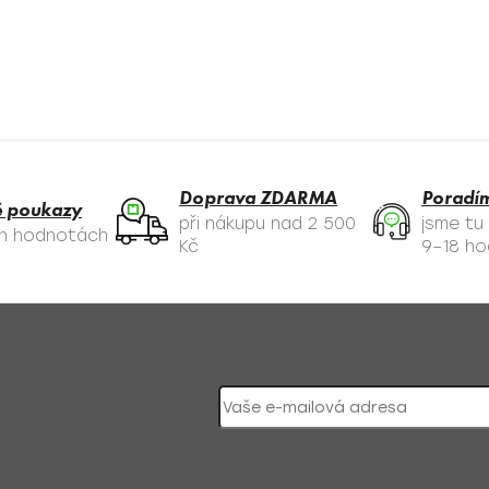
Doprava ZDARMA
Poradí
 poukazy
při nákupu nad 2 500
jsme tu
ch hodnotách
Kč
9–18 ho
nky či slevy!
Přihlášením souh