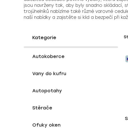
jsou navrženy tak, aby byly snadno skládací, st
trojúhelníků nabízíme také různé varovné cedu
naší nabídky a zajistěte si klid a bezpečí při k
P
K
Přeskočit
S
a
o
kategorie
t
s
e
V
t
g
Autokoberce
ý
r
o
p
a
r
Vany do kufru
i
i
n
e
s
n
p
í
Autopotahy
r
p
o
a
Stěrače
d
n
S
u
e
Ofuky oken