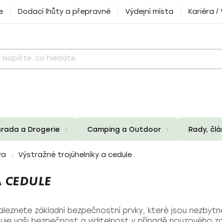
e
Dodací lhůty a přepravné
Výdejní místa
Kariéra /
rada a Drogerie
Camping a Outdoor
Rady, čl
va
Výstražné trojúhelníky a cedule
 CEDULE
leznete základní bezpečnostní prvky, které jsou nezbytné
uje vaši bezpečnost a viditelnost v případě nouzového zast