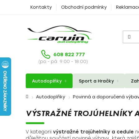
Přejít
Kontakty
Obchodní podmínky
Reklamac
na
obsah
608 822 777
(po - pá: 9:00 - 18:00)
Autodoplňky
Sport a Hračky
Zah
Domů
Autodoplňky
Povinná a doporučená výba
VÝSTRAŽNÉ TROJÚHELNÍKY A
V kategorii
výstražné trojúhelníky a cedule
na
důležitou součástí povinné výbavy, která zajišť