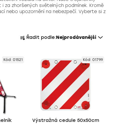
nost i za zhoršených světelných podmínek. Kromě
ací nebo upozornění na nebezpečí. Vyberte si z
Ř
Řadit podle:
Nejprodávanější
a
z
e
Kód:
01521
Kód:
01799
n
í
p
r
o
d
u
k
elník
Výstražná cedule 50x50cm
t