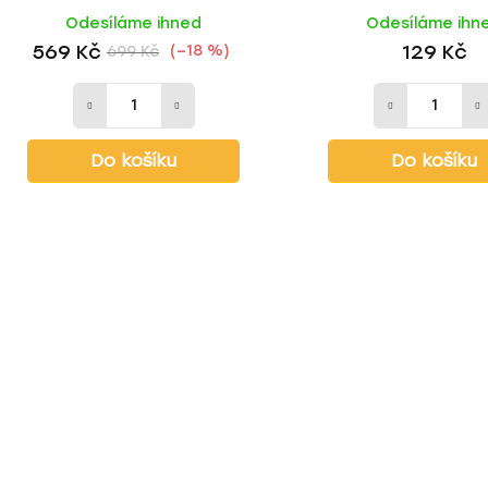
Odesíláme ihned
Odesíláme ihn
569 Kč
129 Kč
(–18 %)
699 Kč
Do košíku
Do košíku
O
v
l
á
d
a
c
í
p
r