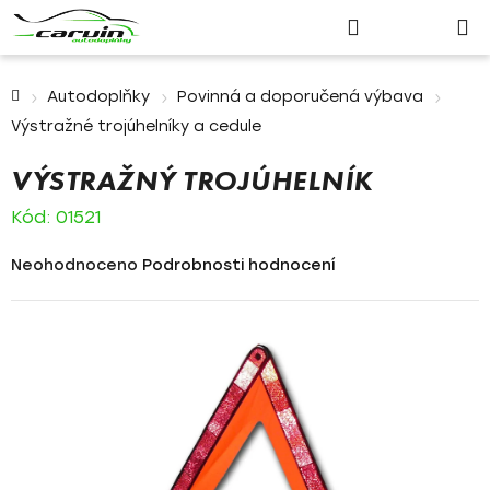
Nákupn
Přejít
Hledat
Přihlášení
na
košík
obsah
Domů
Autodoplňky
Povinná a doporučená výbava
Výstražné trojúhelníky a cedule
VÝSTRAŽNÝ TROJÚHELNÍK
Kód:
01521
Průměrné
Neohodnoceno
Podrobnosti hodnocení
hodnocení
produktu
je
0,0
z
5
hvězdiček.