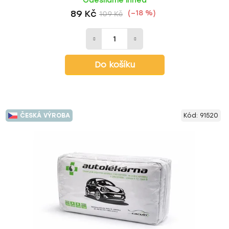
Odesíláme ihned
89 Kč
(–18 %)
109 Kč
Do košíku
ČESKÁ VÝROBA
Kód:
91520