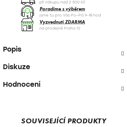
při nákupu nad 2 500 Kč
Poradíme s výběrem
jsme tu pro Vás Po–Pá 9–18 hod.
Vyzvednutí ZDARMA
na prodejně Praha 10
Popis
Diskuze
Hodnocení
SOUVISEJÍCÍ PRODUKTY