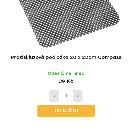
r
d
o
u
d
k
u
t
k
ů
t
ů
Protiskluzová podložka 20 x 22cm Compass
Odesíláme ihned
39 Kč
Do košíku