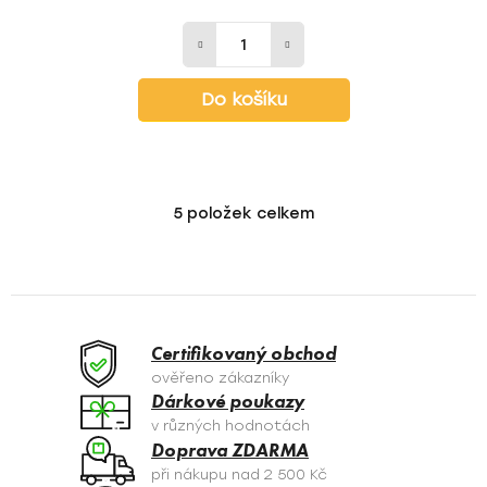
Do košíku
5
položek celkem
O
v
l
á
d
a
Certifikovaný obchod
c
ověřeno zákazníky
í
Dárkové poukazy
p
v různých hodnotách
r
Doprava ZDARMA
v
při nákupu nad 2 500 Kč