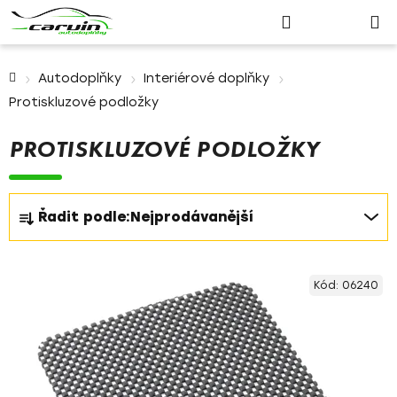
Nákupn
Přejít
Hledat
Přihlášení
na
košík
obsah
Domů
Autodoplňky
Interiérové doplňky
Protiskluzové podložky
PROTISKLUZOVÉ PODLOŽKY
Ř
Řadit podle:
Nejprodávanější
a
z
V
e
Kód:
06240
ý
n
p
í
i
p
s
r
p
o