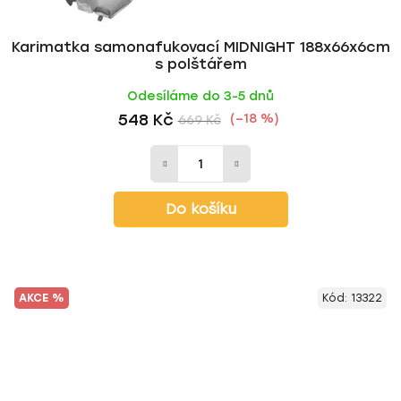
Karimatka samonafukovací MIDNIGHT 188x66x6cm
s polštářem
Odesíláme do 3-5 dnů
548 Kč
(–18 %)
669 Kč
Do košíku
AKCE %
Kód:
13322