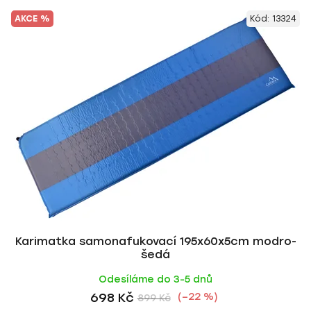
AKCE %
Kód:
13324
Karimatka samonafukovací 195x60x5cm modro-
šedá
Odesíláme do 3-5 dnů
698 Kč
(–22 %)
899 Kč