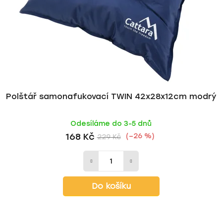
r
d
o
u
d
k
u
t
k
ů
t
ů
Polštář samonafukovací TWIN 42x28x12cm modrý
Odesíláme do 3-5 dnů
168 Kč
(–26 %)
229 Kč
Do košíku