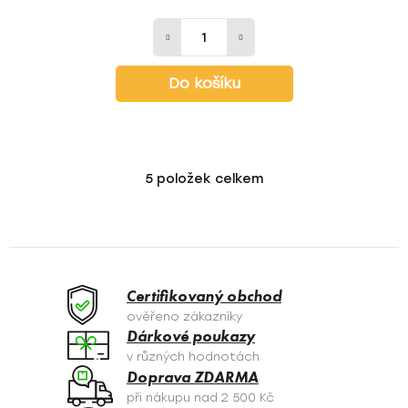
Do košíku
5
položek celkem
O
v
l
á
d
a
Certifikovaný obchod
c
ověřeno zákazníky
í
Dárkové poukazy
p
v různých hodnotách
r
Doprava ZDARMA
v
při nákupu nad 2 500 Kč