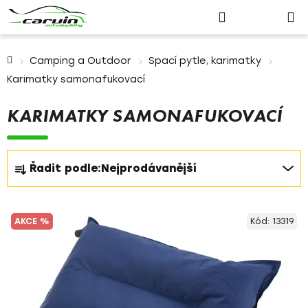
Nákupn
Přejít
Hledat
Přihlášení
na
košík
obsah
Domů
Camping a Outdoor
Spací pytle, karimatky
Karimatky samonafukovací
KARIMATKY SAMONAFUKOVACÍ
Ř
Řadit podle:
Nejprodávanější
a
z
V
e
AKCE %
Kód:
13319
ý
n
p
í
i
p
s
r
p
o