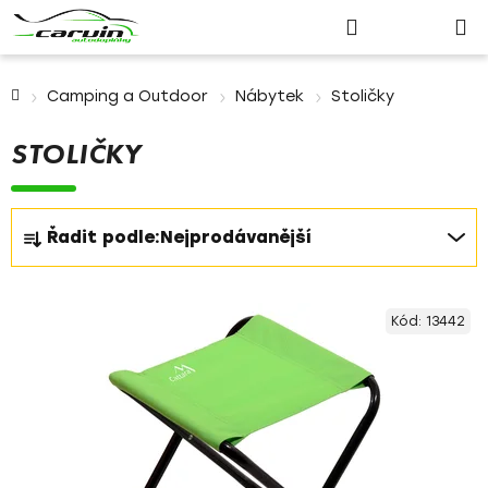
Nákupn
Přejít
Hledat
Přihlášení
na
košík
obsah
Domů
Camping a Outdoor
Nábytek
Stoličky
STOLIČKY
Ř
Řadit podle:
Nejprodávanější
a
z
V
e
Kód:
13442
ý
n
p
í
i
p
s
r
p
o
r
d