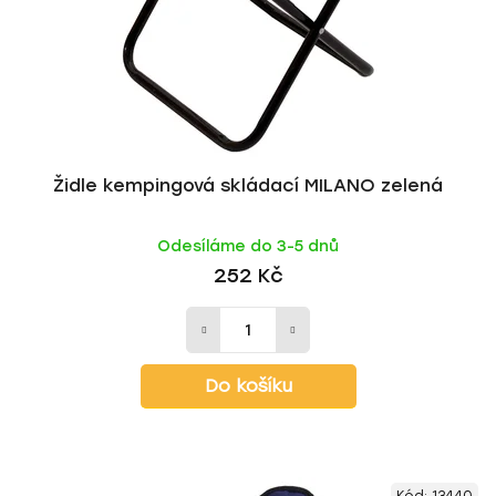
o
u
d
k
u
t
k
ů
t
ů
Židle kempingová skládací MILANO zelená
Odesíláme do 3-5 dnů
252 Kč
Do košíku