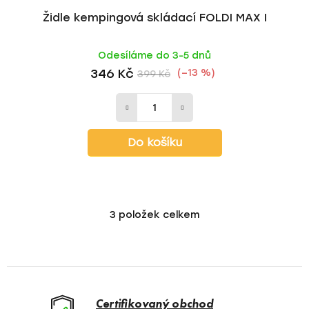
Židle kempingová skládací FOLDI MAX I
Odesíláme do 3-5 dnů
346 Kč
(–13 %)
399 Kč
Do košíku
3
položek celkem
O
v
l
á
d
a
Certifikovaný obchod