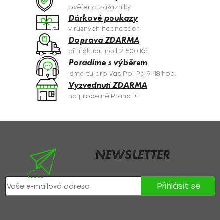
c
ověřeno zákazníky
í
Dárkové poukazy
p
v různých hodnotách
r
Doprava ZDARMA
v
při nákupu nad 2 500 Kč
k
Poradíme s výběrem
y
jsme tu pro Vás Po–Pá 9–18 hod.
v
Vyzvednutí ZDARMA
ý
na prodejně Praha 10
p
i
s
Z
u
á
p
NEWSLETTER
a
Nezmeškejte žádné novinky či slevy!
t
Přihlásit se
í
Přihlášením souhlasíte se
zpracováním osobních údajů
.