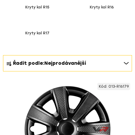
Kryty kol R15
Kryty kol R16
Kryty kol R17
Ř
Řadit podle:
Nejprodávanější
a
z
V
e
Kód:
013-R16179
ý
n
p
í
i
p
s
r
p
o
r
d