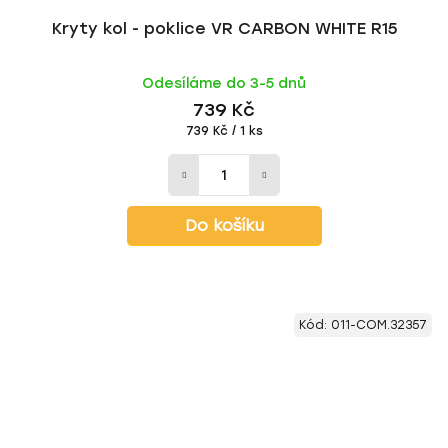
Kryty kol - poklice VR CARBON WHITE R15
Odesíláme do 3-5 dnů
739 Kč
Měrná
739 Kč / 1 ks
cena:
Do košíku
Kód:
011-COM.32357