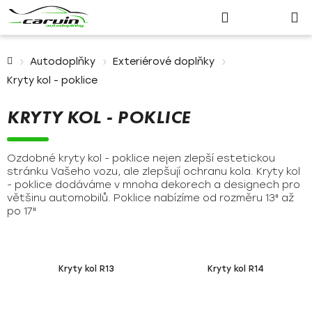
Nákupn
Přejít
Hledat
Přihlášení
na
košík
obsah
Domů
Autodoplňky
Exteriérové doplňky
Kryty kol - poklice
KRYTY KOL - POKLICE
Ozdobné kryty kol - poklice nejen zlepší estetickou
stránku Vašeho vozu, ale zlepšují ochranu kola. Kryty kol
- poklice dodáváme v mnoha dekorech a designech pro
většinu automobilů. Poklice nabízíme od rozměru 13" až
po 17"
Kryty kol R13
Kryty kol R14