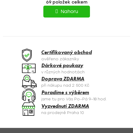
69
položek celkem
v
R
l
Nahoru
á
Á
d
N
a
c
K
í
O
p
Certifikovaný obchod
r
V
ověřeno zákazníky
v
Dárkové poukazy
Á
k
v různých hodnotách
y
N
Doprava ZDARMA
v
při nákupu nad 2 500 Kč
Í
ý
Poradíme s výběrem
p
jsme tu pro Vás Po–Pá 9–18 hod.
i
Vyzvednutí ZDARMA
s
na prodejně Praha 10
u
Z