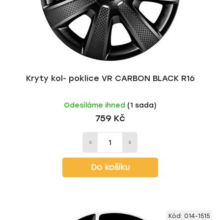
o
u
d
k
u
t
k
ů
t
ů
Kryty kol- poklice VR CARBON BLACK R16
Odesíláme ihned
(1 sada)
759 Kč
Do košíku
Kód:
014-1515