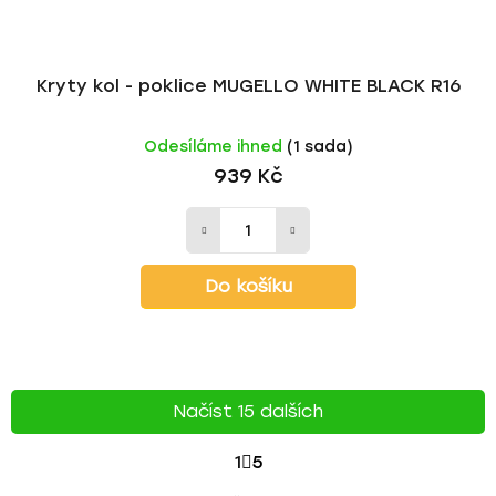
Kryty kol - poklice MUGELLO WHITE BLACK R16
Odesíláme ihned
(1 sada)
939 Kč
Do košíku
Načíst 15 dalších
S
1
5
T
O