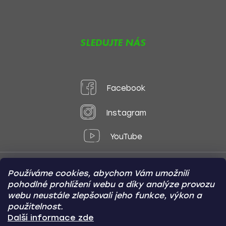
SLEDUJTE NÁS
Facebook
Instagram
YouTube
Používáme cookies, abychom Vám umožnili
Způsoby platby:
pohodlné prohlížení webu a díky analýze provozu
Online
Převod
Dobírka
webu neustále zlepšovali jeho funkce, výkon a
použitelnost.
Způsoby dopravy:
Další informace zde