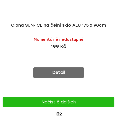
Clona SUN-ICE na čelní sklo ALU 175 x 90cm
Momentálně nedostupné
199 Kč
Detail
Načíst 5 dalších
S
1
2