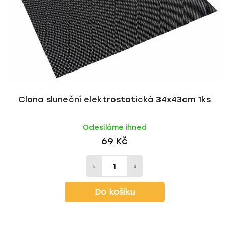
r
d
o
u
d
k
u
t
k
ů
t
ů
Clona sluneční elektrostatická 34x43cm 1ks
Odesíláme ihned
69 Kč
Do košíku