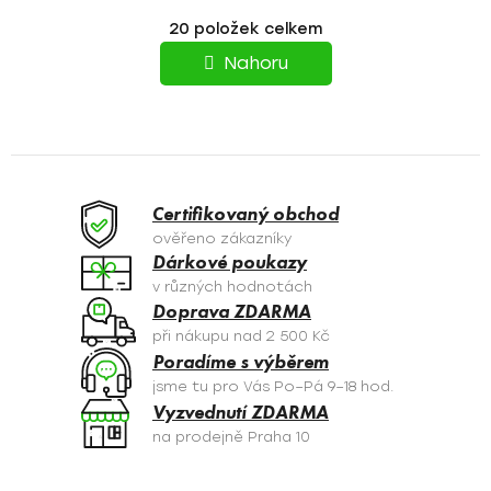
T
O
20
položek celkem
v
R
l
Nahoru
á
Á
d
N
a
c
K
í
O
p
Certifikovaný obchod
r
V
ověřeno zákazníky
v
Dárkové poukazy
Á
k
v různých hodnotách
y
N
Doprava ZDARMA
v
při nákupu nad 2 500 Kč
Í
ý
Poradíme s výběrem
p
jsme tu pro Vás Po–Pá 9–18 hod.
i
Vyzvednutí ZDARMA
s
na prodejně Praha 10
u