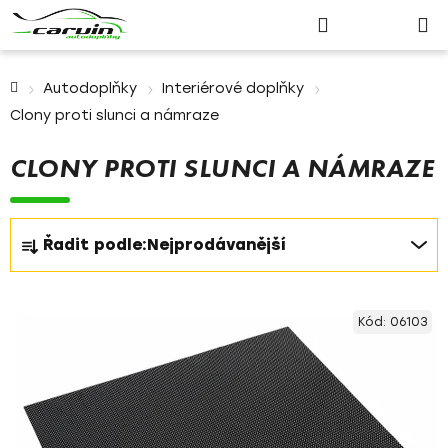
Nákupn
Přejít
Hledat
Přihlášení
na
košík
obsah
Domů
Autodoplňky
Interiérové doplňky
Clony proti slunci a námraze
CLONY PROTI SLUNCI A NÁMRAZE
Ř
Řadit podle:
Nejprodávanější
a
z
V
e
Kód:
06103
ý
n
p
í
i
p
s
r
p
o