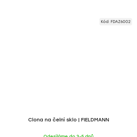
Kód:
FDAZ6002
Clona na čelní sklo | FIELDMANN
Odesíláme do 3-5 dnů