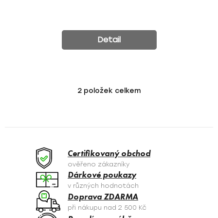
Detail
2
položek celkem
O
v
l
á
d
a
Certifikovaný obchod
c
ověřeno zákazníky
í
Dárkové poukazy
p
v různých hodnotách
r
Doprava ZDARMA
v
při nákupu nad 2 500 Kč
k