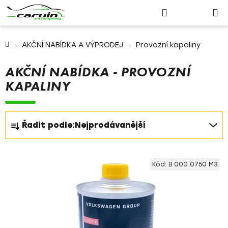
Nákupn
Přejít
Hledat
Přihlášení
na
košík
obsah
Domů
AKČNÍ NABÍDKA A VÝPRODEJ
Provozní kapaliny
AKČNÍ NABÍDKA - PROVOZNÍ
KAPALINY
Ř
Řadit podle:
Nejprodávanější
a
z
V
e
Kód:
B 000 0750 M3
ý
n
p
í
i
p
s
r
p
o