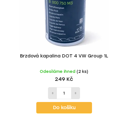
r
d
o
u
d
k
u
t
k
ů
t
ů
Brzdová kapalina DOT 4 VW Group 1L
Odesíláme ihned
(2 ks)
249 Kč
Do košíku