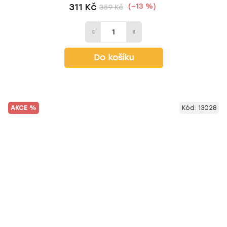
311 Kč
(–13 %)
359 Kč
Do košíku
AKCE %
Kód:
13028