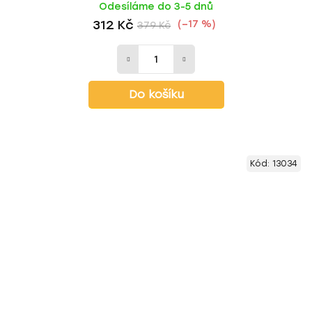
Odesíláme do 3-5 dnů
312 Kč
(–17 %)
379 Kč
Do košíku
Kód:
13034