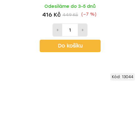
Odesíláme do 3-5 dnů
416 Kč
(–7 %)
449 Kč
Do košíku
Kód:
13044