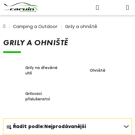
Nákupn
Přejít
Hledat
Přihlášení
na
košík
obsah
Domů
Camping a Outdoor
Grily a ohniště
GRILY A OHNIŠTĚ
Grily na dřevěné
Ohniště
uhlí
Grilovací
příslušenství
Ř
Řadit podle:
Nejprodávanější
a