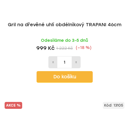
Gril na dřevěné uhlí obdélníkový TRAPANI 46cm
Odesíláme do 3-5 dnů
999 Kč
(–18 %)
1 222 Kč
Do košíku
AKCE %
Kód:
13105