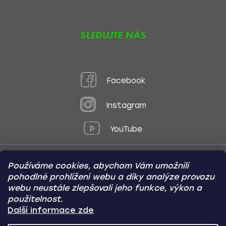
SLEDUJTE NÁS
Facebook
Instagram
YouTube
Používáme cookies, abychom Vám umožnili
Způsoby platby:
pohodlné prohlížení webu a díky analýze provozu
Online
Převod
Dobírka
webu neustále zlepšovali jeho funkce, výkon a
použitelnost.
Způsoby dopravy:
Další informace zde