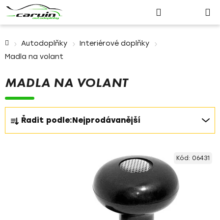
Nákupn
Přejít
Hledat
Přihlášení
na
košík
obsah
Domů
Autodoplňky
Interiérové doplňky
Madla na volant
MADLA NA VOLANT
Ř
Řadit podle:
Nejprodávanější
a
z
V
e
Kód:
06431
ý
n
p
í
i
p
s
r
p
o