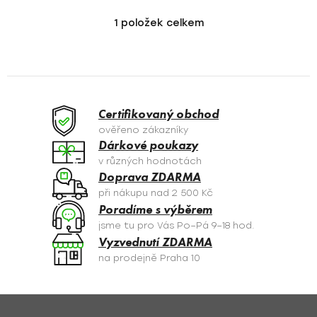
1
položek celkem
O
v
l
á
d
a
Certifikovaný obchod
c
ověřeno zákazníky
í
Dárkové poukazy
p
v různých hodnotách
r
Doprava ZDARMA
v
při nákupu nad 2 500 Kč
k
Poradíme s výběrem
y
jsme tu pro Vás Po–Pá 9–18 hod.
v
Vyzvednutí ZDARMA
ý
na prodejně Praha 10
p
i
s
Z
u