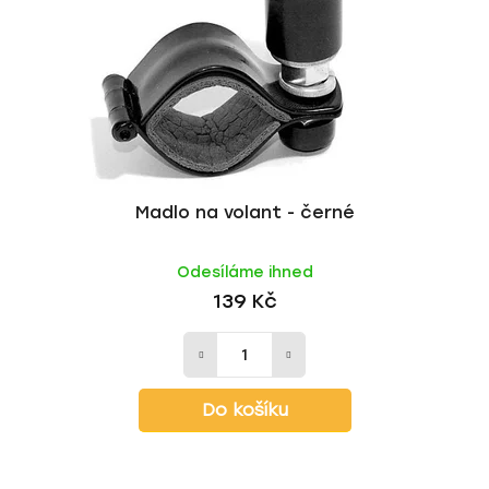
r
d
o
u
d
k
u
t
k
ů
t
ů
Madlo na volant - černé
Odesíláme ihned
139 Kč
Do košíku