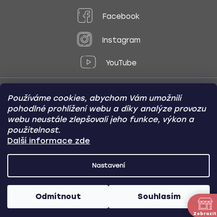
Facebook
Instagram
YouTube
Používáme cookies, abychom Vám umožnili
Způsoby platby:
pohodlné prohlížení webu a díky analýze provozu
Online
Převod
Dobírka
webu neustále zlepšovali jeho funkce, výkon a
použitelnost.
Způsoby dopravy:
Další informace zde
Nastavení
CARVIN AUTODOPLŇKY
Copyright (c) 2012 -
2026
- Všechna
práva vyhrazena
Odmítnout
Souhlasím
Vytvořil Shoptet
/
Nakódoval Pavel Kuneš
Zobrazit