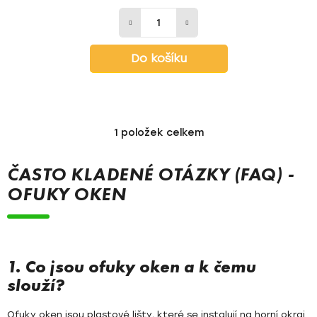
Do košíku
1
položek celkem
O
v
l
ČASTO KLADENÉ OTÁZKY (FAQ) -
á
OFUKY OKEN
d
a
c
í
p
1. Co jsou ofuky oken a k čemu
r
slouží?
v
k
Ofuky oken jsou plastové lišty, které se instalují na horní okraj