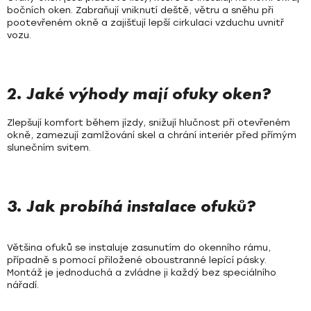
y
bočních oken. Zabraňují vniknutí deště, větru a sněhu při
v
pootevřeném okně a zajišťují lepší cirkulaci vzduchu uvnitř
vozu.
ý
p
i
s
2. Jaké výhody mají ofuky oken?
u
Zlepšují komfort během jízdy, snižují hlučnost při otevřeném
okně, zamezují zamlžování skel a chrání interiér před přímým
slunečním svitem.
3. Jak probíhá instalace ofuků?
Většina ofuků se instaluje zasunutím do okenního rámu,
případně s pomocí přiložené oboustranné lepící pásky.
Montáž je jednoduchá a zvládne ji každý bez speciálního
nářadí.