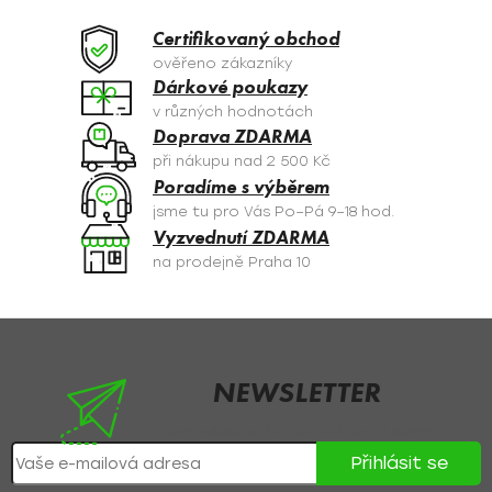
Certifikovaný obchod
ověřeno zákazníky
Dárkové poukazy
v různých hodnotách
Doprava ZDARMA
při nákupu nad 2 500 Kč
Poradíme s výběrem
jsme tu pro Vás Po–Pá 9–18 hod.
Vyzvednutí ZDARMA
na prodejně Praha 10
Z
á
p
NEWSLETTER
a
Nezmeškejte žádné novinky či slevy!
t
Přihlásit se
í