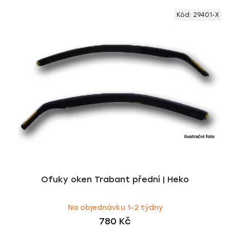
V
e
Kód:
29401-X
ý
n
p
í
i
p
s
r
p
o
r
d
o
u
d
k
u
t
k
ů
t
ů
Ofuky oken Trabant přední | Heko
Na objednávku 1-2 týdny
780 Kč