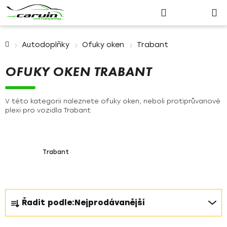
Nákupn
Přejít
Hledat
Přihlášení
na
košík
obsah
Domů
Autodoplňky
Ofuky oken
Trabant
OFUKY OKEN TRABANT
V této kategorii naleznete ofuky oken, neboli protiprůvanové
plexi pro vozidla Trabant
Trabant
Ř
Řadit podle:
Nejprodávanější
a
z