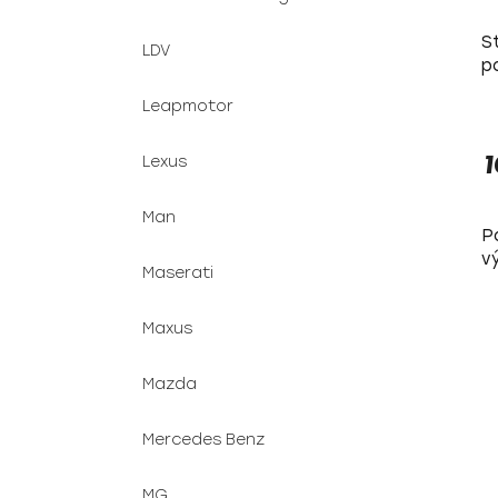
S
LDV
p
Leapmotor
1
Lexus
Man
P
v
Maserati
Maxus
Mazda
Mercedes Benz
MG