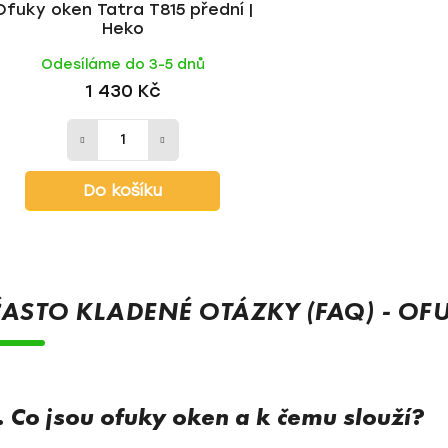
Ofuky oken Tatra T815 přední |
Heko
Odesíláme do 3-5 dnů
1 430 Kč
Do košíku
O
v
ASTO KLADENÉ OTÁZKY (FAQ) - OF
l
á
d
a
c
. Co jsou ofuky oken a k čemu slouží?
í