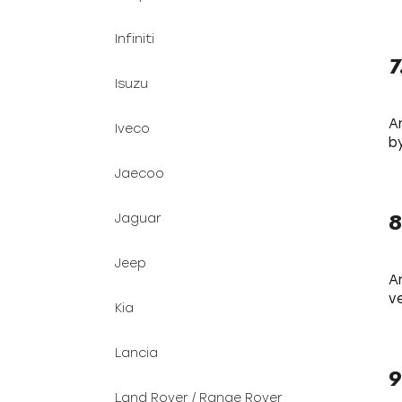
Infiniti
7
Isuzu
A
Iveco
b
Jaecoo
8
Jaguar
Jeep
A
ve
Kia
Lancia
9
Land Rover / Range Rover