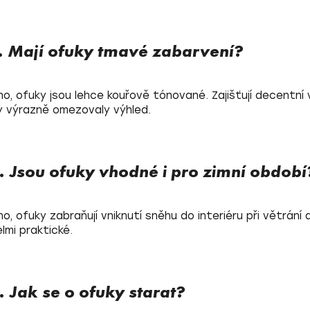
. Mají ofuky tmavé zabarvení?
no, ofuky jsou lehce kouřově tónované. Zajišťují decentní 
y výrazně omezovaly výhled.
. Jsou ofuky vhodné i pro zimní období
no, ofuky zabraňují vniknutí sněhu do interiéru při větrání 
lmi praktické.
. Jak se o ofuky starat?