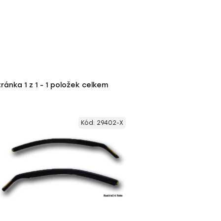
tránka
1
z
1
-
1
položek celkem
Kód:
29402-X