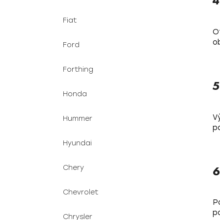
4
Fiat
O
o
Ford
Forthing
5
Honda
V
Hummer
p
Hyundai
6
Chery
Chevrolet
P
p
Chrysler