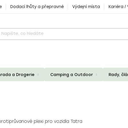
e
Dodací lhůty a přepravné
Výdejní místa
Kariéra /
rada a Drogerie
Camping a Outdoor
Rady, čl
protiprůvanové plexi pro vozidla Tatra