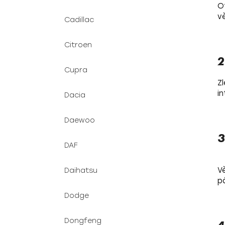
O
v
Cadillac
Citroen
2
Cupra
Z
i
Dacia
Daewoo
3
DAF
V
Daihatsu
p
Dodge
Dongfeng