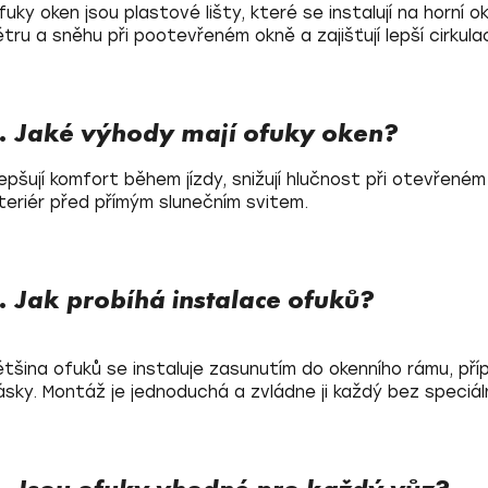
p
fuky oken jsou plastové lišty, které se instalují na horní o
r
ětru a sněhu při pootevřeném okně a zajišťují lepší cirkula
v
k
y
v
. Jaké výhody mají ofuky oken?
ý
p
lepšují komfort během jízdy, snižují hlučnost při otevřeném
i
nteriér před přímým slunečním svitem.
s
u
. Jak probíhá instalace ofuků?
ětšina ofuků se instaluje zasunutím do okenního rámu, pří
ásky. Montáž je jednoduchá a zvládne ji každý bez speciáln