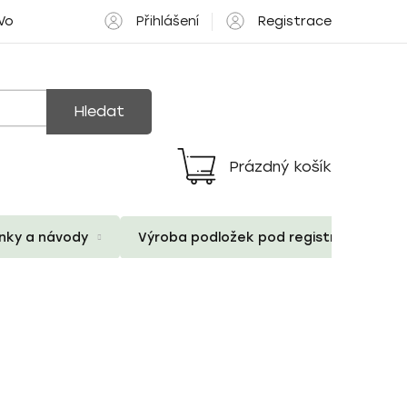
Přihlášení
Registrace
 Volné pozice
Hledat
Prázdný košík
Nákupní
košík
ánky a návody
Výroba podložek pod registrační znač