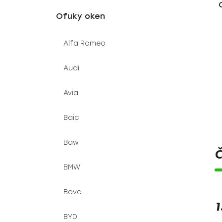
u
e
Ofuky oken
k
l
t
Alfa Romeo
ů
Audi
Avia
Baic
Baw
Č
BMW
Bova
1
BYD