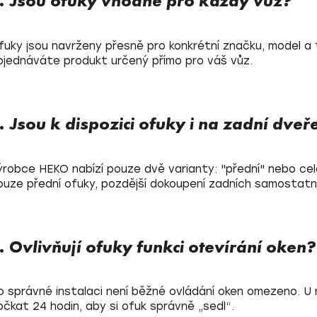
. Jsou ofuky vhodné pro každý vůz?
fuky jsou navrženy přesně pro konkrétní značku, model a t
bjednáváte produkt určený přímo pro váš vůz.
. Jsou k dispozici ofuky i na zadní dveř
ýrobce HEKO nabízí pouze dvě varianty: "přední" nebo celo
ouze přední ofuky, pozdější dokoupení zadních samostatn
. Ovlivňují ofuky funkci otevírání oken?
o správné instalaci není běžné ovládání oken omezeno. 
očkat 24 hodin, aby si ofuk správně „sedl“.