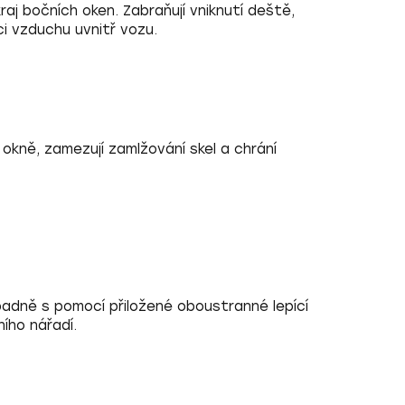
kraj bočních oken. Zabraňují vniknutí deště,
ci vzduchu uvnitř vozu.
 okně, zamezují zamlžování skel a chrání
padně s pomocí přiložené oboustranné lepící
ího nářadí.