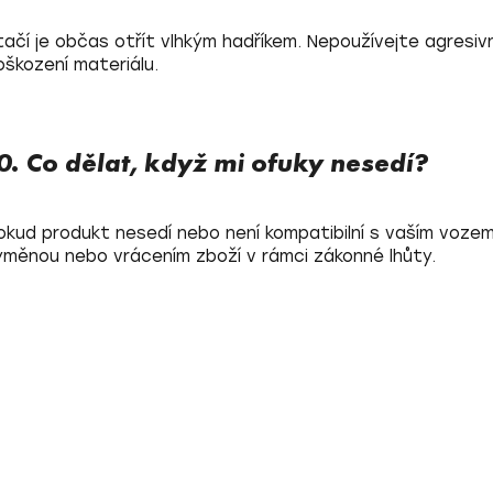
tačí je občas otřít vlhkým hadříkem. Nepoužívejte agresiv
oškození materiálu.
0. Co dělat, když mi ofuky nesedí?
okud produkt nesedí nebo není kompatibilní s vaším voze
ýměnou nebo vrácením zboží v rámci zákonné lhůty.