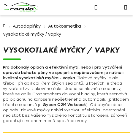
Nákupn
Přejít
Hledat
Přihlášení
na
košík
obsah
Domů
Autodoplňky
Autokosmetika
Vysokotlaké myčky / vapky
VYSOKOTLAKÉ MYČKY / VAPKY
Pro dokonalý oplach a efektivní mytí, nebo i pro vytváření
opravdu bohaté pěny ve spojení s napěnovačem je nutná i
kvalitní vysokotlaká myčka - Vapka.
Tlakové myčky je ale
třeba i při aplikaci křemičitých sealantů, u kterých je třeba
vytvoření tzv. tlakového šoku. Jedná se hlavně o sealanty,
které se aplikují rozprachem do vodní hladiny, která setrvává
po oplachu na karoserii neošetřeného automobilu (příkladem
těchto sealantů je
Gyeon Q2M Wetcoat
). Od obyčejného
oplachu tlakové myčky nabízí vysokou efektivitu odstranění
nečistot bez Vašeho fyzického kontaktu s karoserií, zároveň
garantují i mnohem menší spotřebu vody.