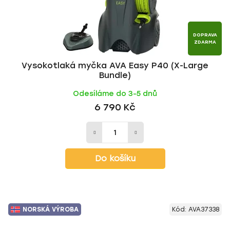
DOPRAVA
ZDARMA
Vysokotlaká myčka AVA Easy P40 (X-Large
Bundle)
Odesíláme do 3-5 dnů
6 790 Kč
Do košíku
NORSKÁ VÝROBA
Kód:
AVA37338