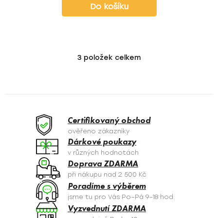
Do košíku
3
položek celkem
O
v
l
á
d
a
Certifikovaný obchod
c
ověřeno zákazníky
í
Dárkové poukazy
p
v různých hodnotách
r
Doprava ZDARMA
v
při nákupu nad 2 500 Kč
k
Poradíme s výběrem
y
jsme tu pro Vás Po–Pá 9–18 hod.
v
Vyzvednutí ZDARMA
ý