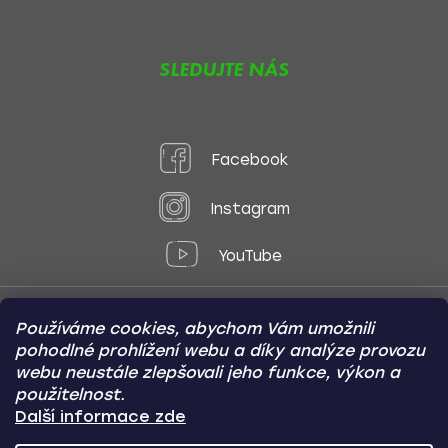
SLEDUJTE NÁS
Facebook
Instagram
YouTube
Používáme cookies, abychom Vám umožnili
Způsoby platby:
pohodlné prohlížení webu a díky analýze provozu
Online
Převod
Dobírka
webu neustále zlepšovali jeho funkce, výkon a
použitelnost.
Způsoby dopravy:
Další informace zde