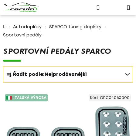
Nákupn
Přejít
Hledat
Přihlášení
na
košík
obsah
Domů
Autodoplňky
SPARCO tuning doplňky
Sportovní pedály
SPORTOVNÍ PEDÁLY SPARCO
Ř
Řadit podle:
Nejprodávanější
a
z
V
e
ITALSKÁ VÝROBA
Kód:
OPC04060000
ý
n
p
í
i
p
s
r
p
o