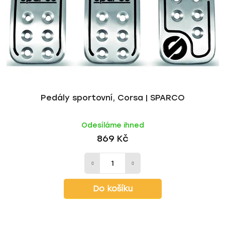
r
d
o
u
d
k
u
t
k
ů
t
ů
Pedály sportovní, Corsa | SPARCO
Odesíláme ihned
869 Kč
Do košíku