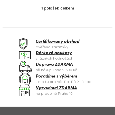
1
položek celkem
O
v
l
á
d
a
Certifikovaný obchod
c
ověřeno zákazníky
í
Dárkové poukazy
p
v různých hodnotách
r
Doprava ZDARMA
v
při nákupu nad 2 500 Kč
k
Poradíme s výběrem
y
jsme tu pro Vás Po–Pá 9–18 hod.
v
Vyzvednutí ZDARMA
ý
na prodejně Praha 10
p
i
s
Z
u