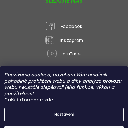
SLEDUJTE NÁS
Facebook
Instagram
YouTube
Používáme cookies, abychom Vám umožnili
Způsoby platby:
pohodlné prohlížení webu a díky analýze provozu
Online
Převod
Dobírka
webu neustále zlepšovali jeho funkce, výkon a
použitelnost.
Způsoby dopravy:
Další informace zde
Nastavení
CARVIN AUTODOPLŇKY
Copyright (c) 2012 -
2026
- Všechna