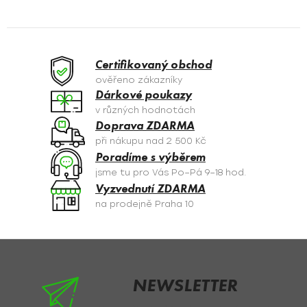
N
a
c
K
í
O
p
Certifikovaný obchod
r
V
ověřeno zákazníky
v
Dárkové poukazy
Á
k
v různých hodnotách
y
N
Doprava ZDARMA
v
při nákupu nad 2 500 Kč
Í
ý
Poradíme s výběrem
p
jsme tu pro Vás Po–Pá 9–18 hod.
i
Vyzvednutí ZDARMA
s
na prodejně Praha 10
u
Z
á
p
NEWSLETTER
a