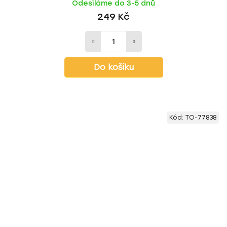
Odesíláme do 3-5 dnů
249 Kč
Do košíku
Kód:
TO-77838