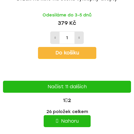
Odesíláme do 3-5 dnů
379 Kč
Do košíku
Načíst 11 dalších
S
1
2
T
O
26
položek celkem
v
R
l
Nahoru
á
Á
d