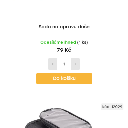
k
ů
t
ů
Sada na opravu duše
Odesíláme ihned
(1 ks)
79 Kč
Do košíku
Kód:
12029