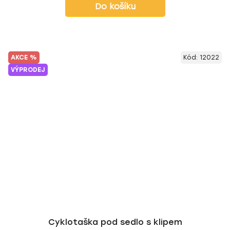
Do košíku
AKCE %
Kód:
12022
VÝPRODEJ
Cyklotaška pod sedlo s klipem