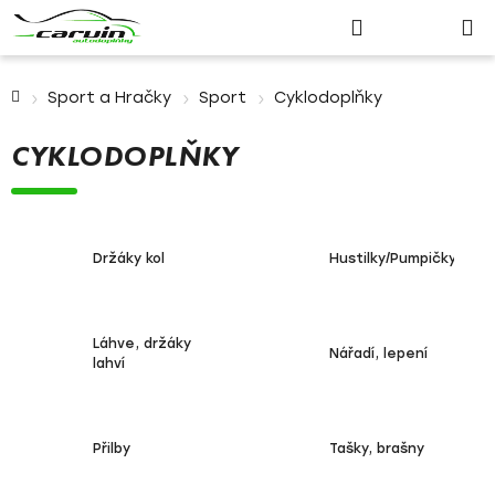
Nákupn
Přejít
Hledat
Přihlášení
na
košík
obsah
Domů
Sport a Hračky
Sport
Cyklodoplňky
CYKLODOPLŇKY
Držáky kol
Hustilky/Pumpičky
Láhve, držáky
Nářadí, lepení
lahví
Přilby
Tašky, brašny