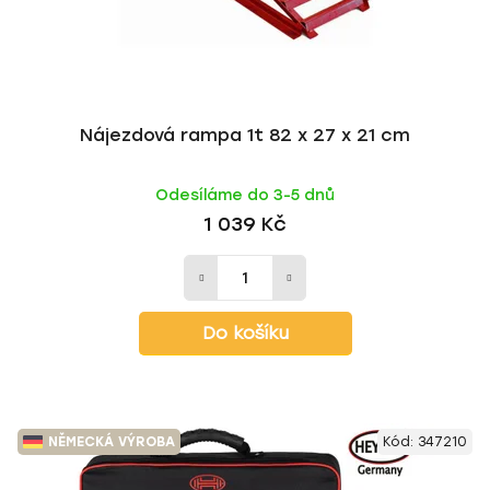
u
t
k
ů
t
ů
Nájezdová rampa 1t 82 x 27 x 21 cm
Odesíláme do 3-5 dnů
1 039 Kč
Do košíku
NĚMECKÁ VÝROBA
Kód:
347210