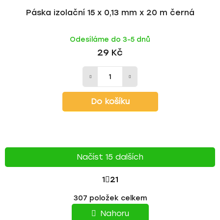
Páska izolační 15 x 0,13 mm x 20 m černá
Odesíláme do 3-5 dnů
29 Kč
Do košíku
Načíst 15 dalších
S
1
21
T
O
307
položek celkem
v
R
l
Nahoru