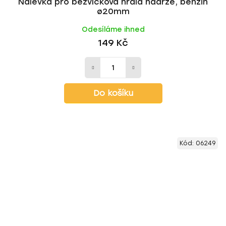
Nálevka pro bezvíčková hrdla nádrže, benzin
ø20mm
Odesíláme ihned
149 Kč
Do košíku
Kód:
06249