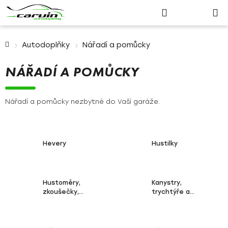
Nákupn
Přejít
Hledat
Přihlášení
na
košík
obsah
Domů
Autodoplňky
Nářadí a pomůcky
NÁŘADÍ A POMŮCKY
Nářadí a pomůcky nezbytné do Vaší garáže.
Hevery
Hustilky
Hustoměry,
Kanystry,
zkoušečky,
trychtýře a
měřidla
nálevky