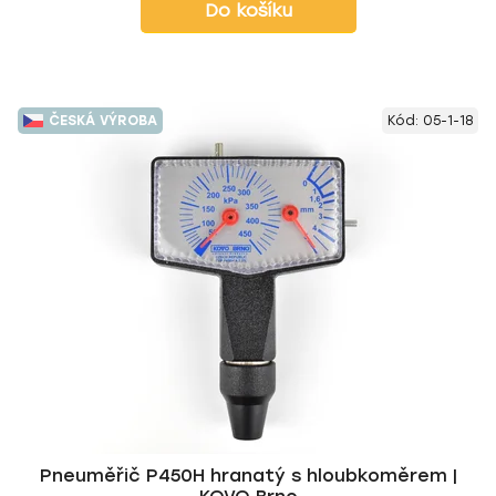
Do košíku
ČESKÁ VÝROBA
Kód:
05-1-18
Pneuměřič P450H hranatý s hloubkoměrem |