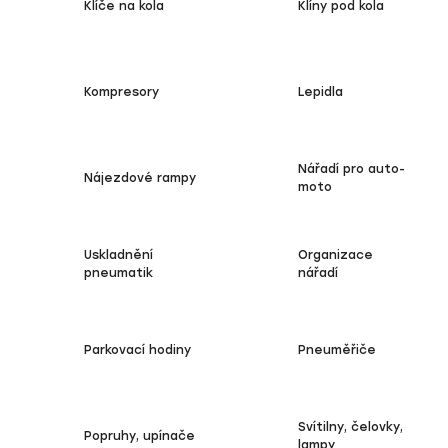
Klíče na kola
Klíny pod kola
Kompresory
Lepidla
Nářadí pro auto-
Nájezdové rampy
moto
Uskladnění
Organizace
pneumatik
nářadí
Parkovací hodiny
Pneuměřiče
Svítilny, čelovky,
Popruhy, upínače
lampy