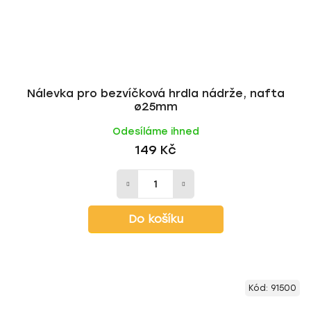
Nálevka pro bezvíčková hrdla nádrže, nafta
ø25mm
Odesíláme ihned
149 Kč
Do košíku
Kód:
91500