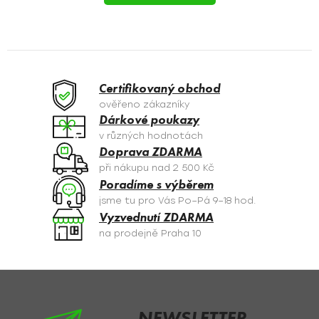
á
Á
d
N
a
c
K
í
O
p
Certifikovaný obchod
r
V
ověřeno zákazníky
v
Dárkové poukazy
Á
k
v různých hodnotách
y
N
Doprava ZDARMA
v
při nákupu nad 2 500 Kč
Í
ý
Poradíme s výběrem
p
jsme tu pro Vás Po–Pá 9–18 hod.
i
Vyzvednutí ZDARMA
s
na prodejně Praha 10
u
Z
á
p
NEWSLETTER