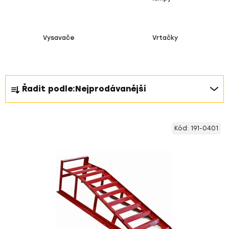
Vysavače
Vrtačky
Ř
Řadit podle:
Nejprodávanější
a
z
V
e
Kód:
191-0401
ý
n
p
í
i
p
s
r
p
o
r
d
o
u
d
k