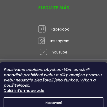
SLEDUJTE NÁS
Facebook
Instagram
YouTube
Používáme cookies, abychom Vám umožnili
Způsoby platby:
pohodlné prohlížení webu a díky analýze provozu
Online
Převod
Dobírka
webu neustále zlepšovali jeho funkce, výkon a
použitelnost.
Způsoby dopravy:
Další informace zde
Nastavení