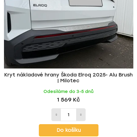
Kryt nákladové hrany Škoda Elroq 2025- Alu Brush
| Milotec
Odesíláme do 3-5 dnů
1 569 Kč
Do košíku