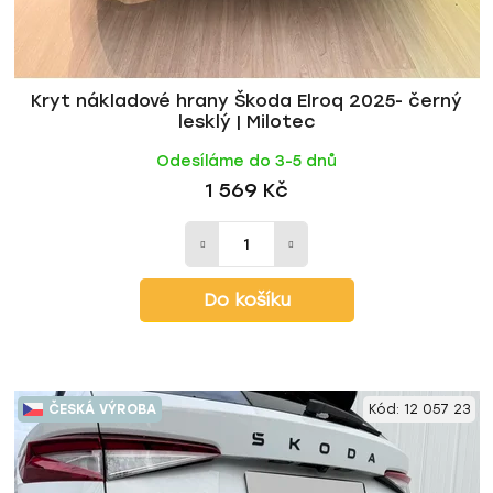
Kryt nákladové hrany Škoda Elroq 2025- černý
lesklý | Milotec
Odesíláme do 3-5 dnů
1 569 Kč
Do košíku
ČESKÁ VÝROBA
Kód:
12 057 23