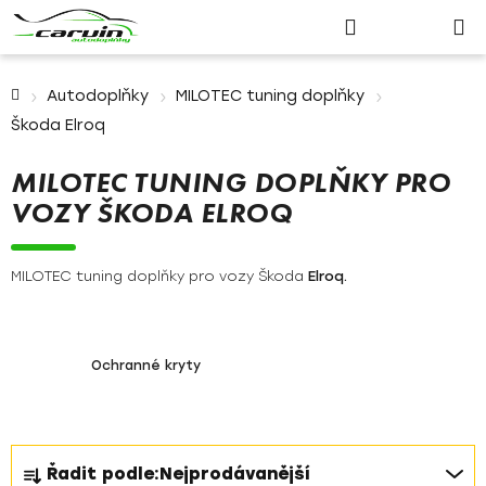
Nákupn
Přejít
Hledat
Přihlášení
na
košík
obsah
Domů
Autodoplňky
MILOTEC tuning doplňky
Škoda Elroq
MILOTEC TUNING DOPLŇKY PRO
VOZY ŠKODA ELROQ
MILOTEC tuning doplňky pro vozy Škoda
Elroq.
Ochranné kryty
Ř
Řadit podle:
Nejprodávanější
a