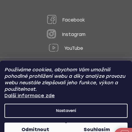
Facebook
Instagram
YouTube
Používáme cookies, abychom Vám umožnili
Způsoby platby:
pohodlné prohlížení webu a díky analýze provozu
Online
Převod
Dobírka
webu neustále zlepšovali jeho funkce, výkon a
použitelnost.
Způsoby dopravy:
Další informace zde
Nastavení
CARVIN AUTODOPLŇKY
Copyright (c) 2012 -
2026
- Všechna
práva vyhrazena
Odmítnout
Souhlasím