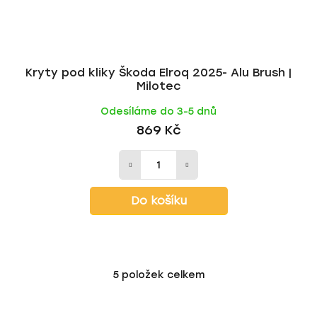
Kryty pod kliky Škoda Elroq 2025- Alu Brush |
Milotec
Odesíláme do 3-5 dnů
869 Kč
Do košíku
5
položek celkem
O
v
l