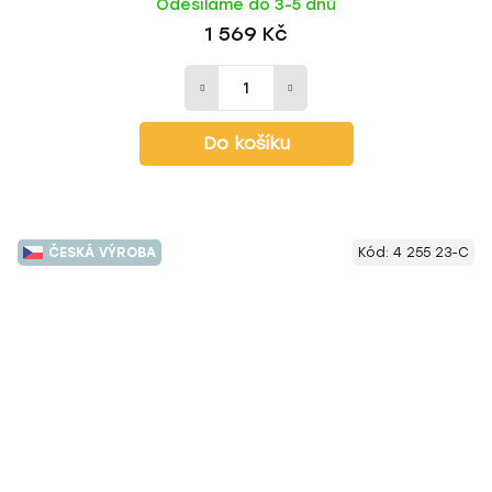
Odesíláme do 3-5 dnů
1 569 Kč
Do košíku
ČESKÁ VÝROBA
Kód:
4 255 23-C