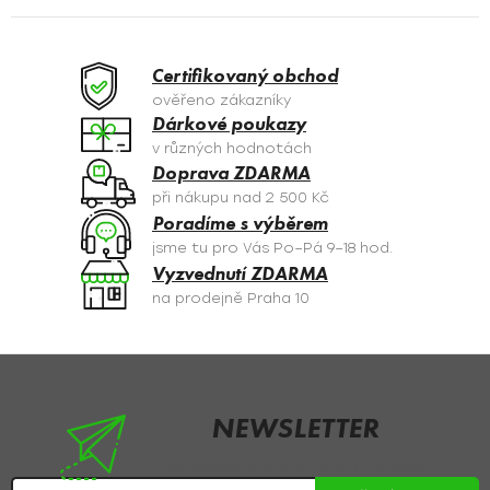
á
d
a
Certifikovaný obchod
c
ověřeno zákazníky
í
Dárkové poukazy
p
v různých hodnotách
r
Doprava ZDARMA
v
při nákupu nad 2 500 Kč
k
Poradíme s výběrem
y
jsme tu pro Vás Po–Pá 9–18 hod.
v
Vyzvednutí ZDARMA
ý
na prodejně Praha 10
p
i
s
Z
u
á
p
NEWSLETTER
a
Nezmeškejte žádné novinky či slevy!
t