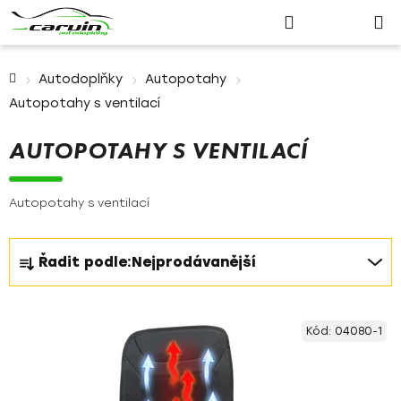
Nákupn
Přejít
Hledat
Přihlášení
na
košík
obsah
Domů
Autodoplňky
Autopotahy
Autopotahy s ventilací
AUTOPOTAHY S VENTILACÍ
Autopotahy s ventilací
Ř
Řadit podle:
Nejprodávanější
a
z
V
e
Kód:
04080-1
ý
n
p
í
i
p