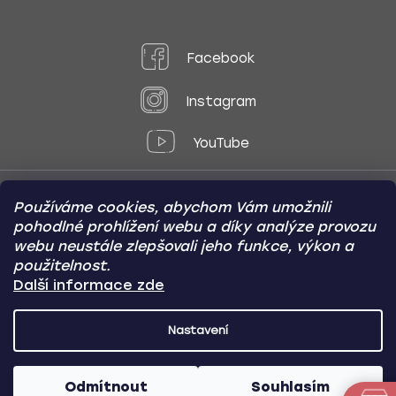
Facebook
Instagram
YouTube
Používáme cookies, abychom Vám umožnili
Způsoby platby:
pohodlné prohlížení webu a díky analýze provozu
Online
Převod
Dobírka
webu neustále zlepšovali jeho funkce, výkon a
použitelnost.
Způsoby dopravy:
Další informace zde
Nastavení
CARVIN AUTODOPLŇKY
Copyright (c) 2012 -
2026
- Všechna
práva vyhrazena
Odmítnout
Souhlasím