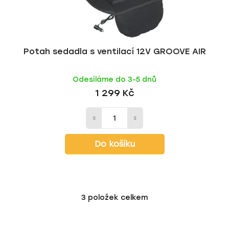
Potah sedadla s ventilací 12V GROOVE AIR
Odesíláme do 3-5 dnů
1 299 Kč
Do košíku
3
položek celkem
O
v
l