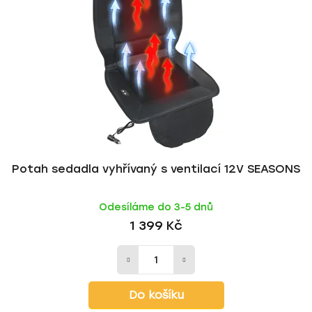
s
r
p
o
r
d
o
u
d
k
u
t
k
ů
t
ů
Potah sedadla vyhřívaný s ventilací 12V SEASONS
Odesíláme do 3-5 dnů
1 399 Kč
Do košíku