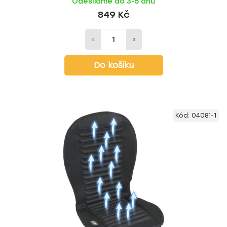
Odesíláme do 3-5 dnů
849 Kč
Do košíku
Kód:
04081-1