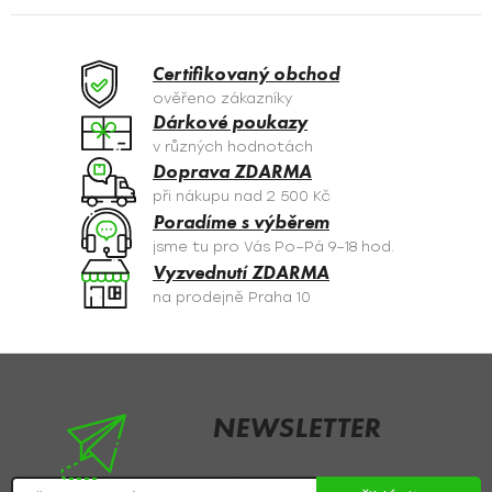
á
d
a
Certifikovaný obchod
c
ověřeno zákazníky
í
Dárkové poukazy
p
v různých hodnotách
r
Doprava ZDARMA
v
při nákupu nad 2 500 Kč
k
Poradíme s výběrem
y
jsme tu pro Vás Po–Pá 9–18 hod.
v
Vyzvednutí ZDARMA
ý
na prodejně Praha 10
p
i
s
Z
u
á
p
NEWSLETTER
a
Nezmeškejte žádné novinky či slevy!
t