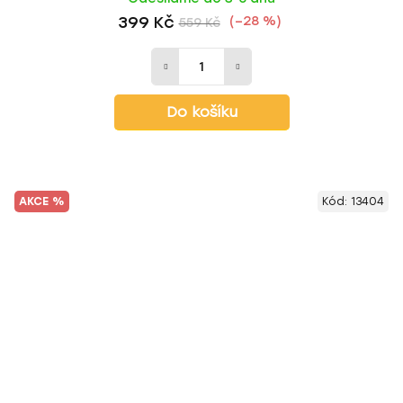
399 Kč
(–28 %)
559 Kč
Do košíku
AKCE %
Kód:
13404