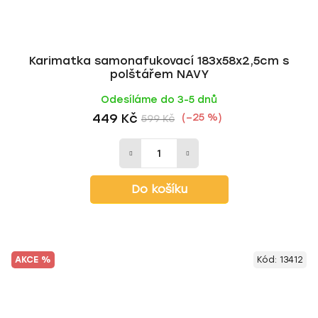
Karimatka samonafukovací 183x58x2,5cm s
polštářem NAVY
Odesíláme do 3-5 dnů
449 Kč
(–25 %)
599 Kč
Do košíku
AKCE %
Kód:
13412