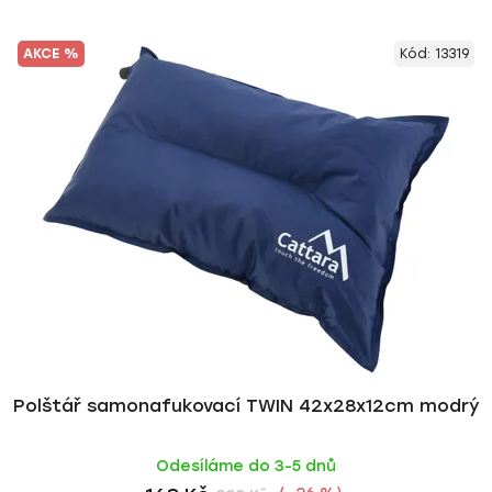
z
V
e
AKCE %
Kód:
13319
ý
n
p
í
i
p
s
r
p
o
r
d
o
u
d
k
u
t
k
ů
t
ů
Polštář samonafukovací TWIN 42x28x12cm modrý
Odesíláme do 3-5 dnů