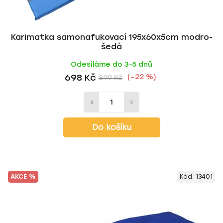
Karimatka samonafukovací 195x60x5cm modro-
šedá
Odesíláme do 3-5 dnů
698 Kč
(–22 %)
899 Kč
Do košíku
AKCE %
Kód:
13401