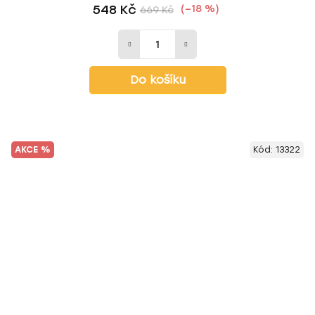
548 Kč
(–18 %)
669 Kč
Do košíku
AKCE %
Kód:
13322