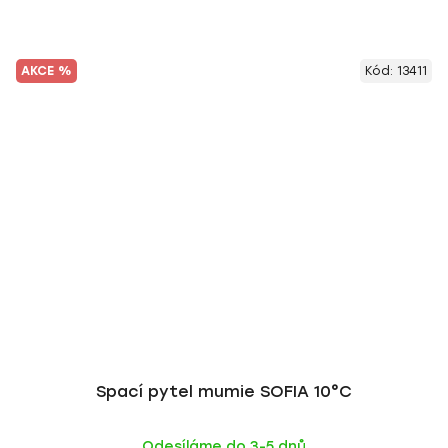
AKCE %
Kód:
13411
Spací pytel mumie SOFIA 10°C
Odesíláme do 3-5 dnů