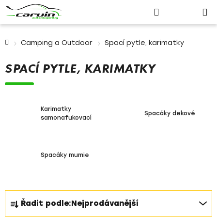
Nákupn
Přejít
Hledat
Přihlášení
na
košík
obsah
Domů
Camping a Outdoor
Spací pytle, karimatky
SPACÍ PYTLE, KARIMATKY
Karimatky
Spacáky dekové
samonafukovací
Spacáky mumie
Ř
Řadit podle:
Nejprodávanější
a