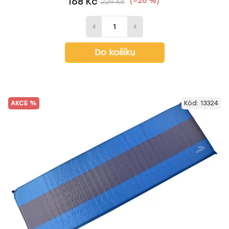
168 Kč
(–26 %)
229 Kč
Do košíku
AKCE %
Kód:
13324