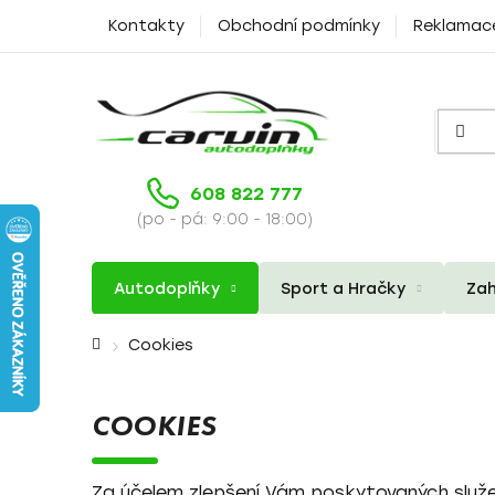
Přejít
Kontakty
Obchodní podmínky
Reklamac
na
obsah
608 822 777
(po - pá: 9:00 - 18:00)
Autodoplňky
Sport a Hračky
Zah
Domů
Cookies
COOKIES
Za účelem zlepšení Vám poskytovaných služeb