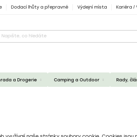
e
Dodací lhůty a přepravné
Výdejní místa
Kariéra /
rada a Drogerie
Camping a Outdoor
Rady, čl
 využívají naše stránky soubory cookie. Cookies jsou 