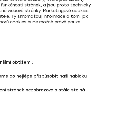
í funkčnosti stránek, a jsou proto technicky
ybné webové stránky.
Marketingové cookies
,
atele. Ty shromažďují informace o tom, jak
souborů cookies bude možné právě
pouze
nšími obtížemi;
žeme co nejlépe přizpůsobit naši nabídku
ázení stránek nezobrazovala stále stejná