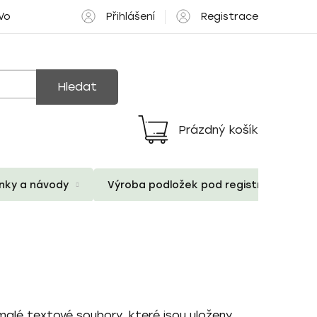
Přihlášení
Registrace
 Volné pozice
Hledat
Prázdný košík
Nákupní
košík
ánky a návody
Výroba podložek pod registrační znač
malé textové soubory, které jsou uloženy