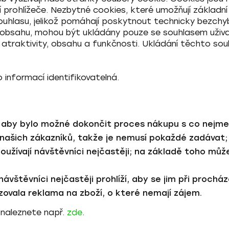
í prohlížeče.
Nezbytné cookies
, které umožňují základn
ouhlasu
, jelikož pomáhají poskytnout technicky bezch
o obsahu, mohou být ukládán
y pouze se souhlasem
uživ
ich atraktivity, obsahu a funkčnosti. Ukládání těchto 
 informací identifikovatelná.
, aby bylo možné dokončit proces nákupu s co nejme
 našich zákazníků, takže je nemusí pokaždé zadávat;
 používají návštěvníci nejčastěji; na základě toho mů
návštěvníci nejčastěji prohlíží, aby se jim při proch
ovala reklama na zboží, o které nemají zájem.
 naleznete např.
zde
.