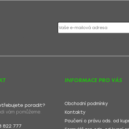
nky či slevy!
Přihlášením souh
KT
INFORMACE PRO VÁS
Obchodní podmínky
třebujete poradit?
di vám pomůžeme.
Kontakty
Poučení o právu ods. od kupn
8 822 777