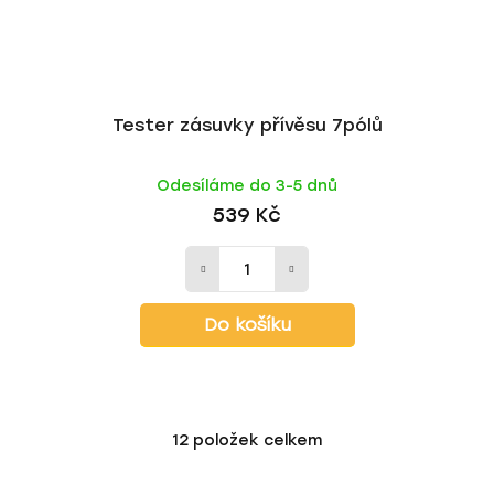
Tester zásuvky přívěsu 7pólů
Odesíláme do 3-5 dnů
539 Kč
Do košíku
12
položek celkem
O
v