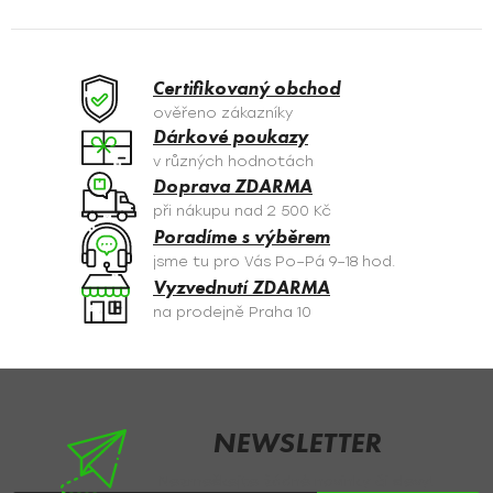
l
á
d
a
Certifikovaný obchod
c
ověřeno zákazníky
í
Dárkové poukazy
p
v různých hodnotách
r
Doprava ZDARMA
v
při nákupu nad 2 500 Kč
k
Poradíme s výběrem
y
jsme tu pro Vás Po–Pá 9–18 hod.
v
Vyzvednutí ZDARMA
ý
na prodejně Praha 10
p
i
s
Z
u
á
p
NEWSLETTER
a
Nezmeškejte žádné novinky či slevy!