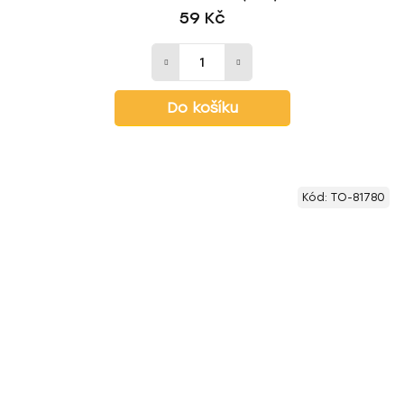
59 Kč
Do košíku
Kód:
TO-81780