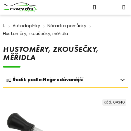
Nákupn
Přejít
Hledat
Přihlášení
na
košík
obsah
Domů
Autodoplňky
Nářadí a pomůcky
Hustoměry, zkoušečky, měřidla
HUSTOMĚRY, ZKOUŠEČKY,
MĚŘIDLA
Ř
Řadit podle:
Nejprodávanější
a
z
V
e
Kód:
09340
ý
n
p
í
i
p
s
r