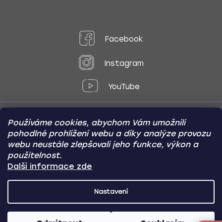
Facebook
Instagram
YouTube
Používáme cookies, abychom Vám umožnili
Způsoby platby:
pohodlné prohlížení webu a díky analýze provozu
Online
Převod
Dobírka
webu neustále zlepšovali jeho funkce, výkon a
použitelnost.
Způsoby dopravy:
Další informace zde
Nastavení
CARVIN AUTODOPLŇKY
Copyright (c) 2012 -
2026
- Všechna
práva vyhrazena