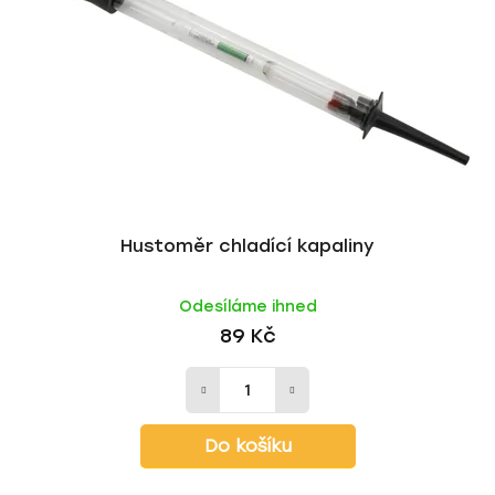
p
o
r
d
o
u
d
k
u
t
k
ů
t
ů
Hustoměr chladící kapaliny
Odesíláme ihned
89 Kč
Do košíku