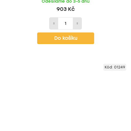
Odesíláme do 3-5 dnů
903 Kč
Do košíku
Kód:
01249