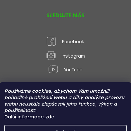
SLEDUJTE NÁS
Facebook
Instagram
YouTube
Používáme cookies, abychom Vám umožnili
Způsoby platby:
pohodlné prohlížení webu a díky analýze provozu
Online
Převod
Dobírka
webu neustále zlepšovali jeho funkce, výkon a
použitelnost.
Způsoby dopravy:
Další informace zde