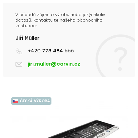
V případě zájmu o výrobu nebo jakýchkoliv
dotazů, kontaktujte našeho obchodního
zástupce:
Jiří Müller
+420
773 484 666
jiri.muller@carvin.cz
V
ý
ČESKÁ VÝROBA
p
i
s
p