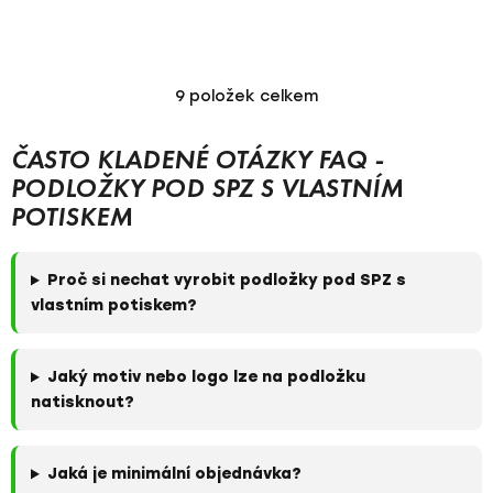
9
položek celkem
O
v
l
ČASTO KLADENÉ OTÁZKY FAQ -
á
PODLOŽKY POD SPZ S VLASTNÍM
d
POTISKEM
a
c
í
Proč si nechat vyrobit podložky pod SPZ s
p
vlastním potiskem?
r
v
k
Jaký motiv nebo logo lze na podložku
y
natisknout?
v
ý
p
Jaká je minimální objednávka?