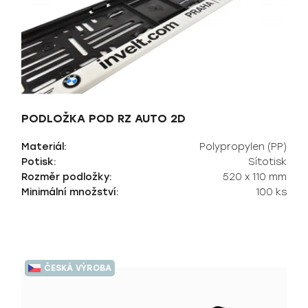
r
o
d
u
k
t
ů
PODLOŽKA POD RZ AUTO 2D
Materiál:
Polypropylen (PP)
Potisk:
Sítotisk
Rozměr podložky:
520 x 110 mm
Minimální množství:
100 ks
ČESKÁ VÝROBA