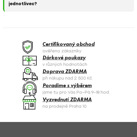
jednotlivec?
Certifikovaný obchod
ověřeno zákazníky
Dárkové poukazy
v různých hodnotách
Doprava ZDARMA
při nákupu nad 2 500 Kč
Poradíme s výběrem
jsme tu pro Vás Po–Pá 9–18 hod.
Vyzvednutí ZDARMA
na prodejně Praha 10
Z
á