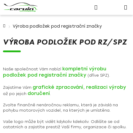
Nákupn
Přejít
Hledat
Přihlášení
na
košík
obsah
Domů
Výroba podložek pod registrační značky
VÝROBA PODLOŽEK POD RZ/SPZ
kompletní výrobu
Naše společnost Vám nabízí
podložek pod registrační značky
(dříve SPZ).
grafické zpracování, realizaci výroby
Zajistíme Vám
doručení
až po jejich
.
Zvolte finančně nenáročnou reklamu, která je závislá na
pohybu motorových vozidel, na kterých je umístěna.
Vaše logo může být vidět kdykoliv kdekoliv. Odlišíte se od
ostatních a zajistíte prestiž Vaší firmy, organizace či spolku.