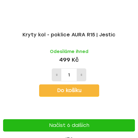
Kryty kol - poklice AURA R15 | Jestic
Odesíláme ihned
499 Kč
Do košíku
Načíst 6 dalších
S