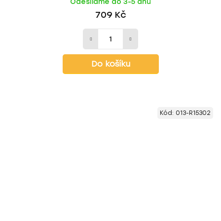
Odesíláme do 3-5 dnů
709 Kč
Do košíku
Kód:
013-R15302