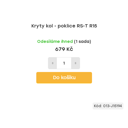
Kryty kol - poklice RS-T R15
Odesíláme ihned
(1 sada)
679 Kč
Do košíku
Kód:
013-J15194