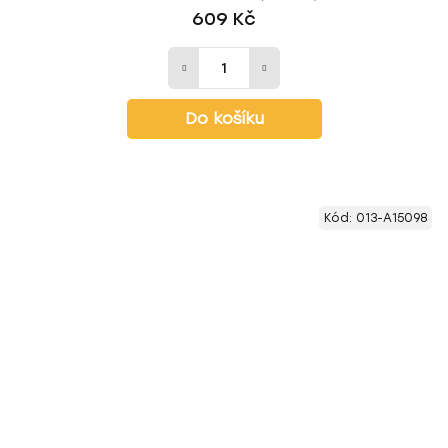
609 Kč
Do košíku
Kód:
013-A15098