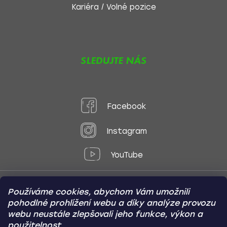
Kariéra / Volné pozice
SLEDUJTE NÁS
Facebook
Instagram
YouTube
Používáme cookies, abychom Vám umožnili
Způsoby platby:
pohodlné prohlížení webu a díky analýze provozu
Online
Převod
Dobírka
webu neustále zlepšovali jeho funkce, výkon a
použitelnost.
Způsoby dopravy: