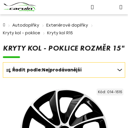
Nákupn
Přejít
Hledat
Přihlášení
na
košík
obsah
Domů
Autodoplňky
Exteriérové doplňky
Kryty kol - poklice
Kryty kol R15
KRYTY KOL - POKLICE ROZMĚR 15"
Ř
Řadit podle:
Nejprodávanější
a
z
V
e
Kód:
014-1515
ý
n
p
í
i
p
s
r
p
o