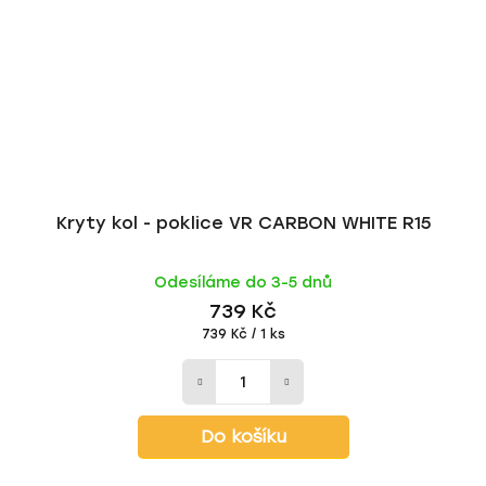
Kryty kol - poklice VR CARBON WHITE R15
Odesíláme do 3-5 dnů
739 Kč
Měrná
739 Kč / 1 ks
cena:
Do košíku