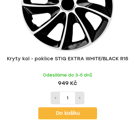
r
d
o
u
d
k
u
t
k
ů
t
ů
Kryty kol - poklice STIG EXTRA WHITE/BLACK R15
Odesíláme do 3-5 dnů
949 Kč
Do košíku