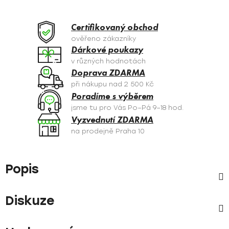
Certifikovaný obchod
ověřeno zákazníky
Dárkové poukazy
v různých hodnotách
Doprava ZDARMA
při nákupu nad 2 500 Kč
Poradíme s výběrem
jsme tu pro Vás Po–Pá 9–18 hod.
Vyzvednutí ZDARMA
na prodejně Praha 10
Popis
Diskuze