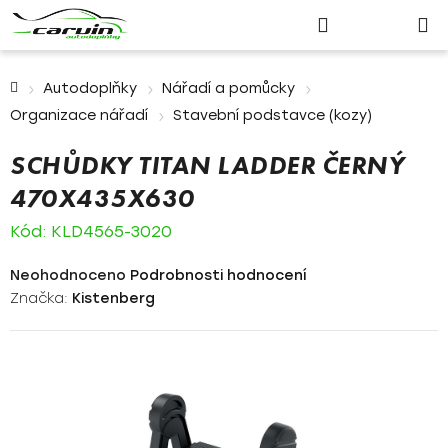
Nákupn
Přejít
Hledat
Přihlášení
na
košík
obsah
Domů
Autodoplňky
Nářadí a pomůcky
Organizace nářadí
Stavební podstavce (kozy)
SCHŮDKY TITAN LADDER ČERNÝ
470X435X630
Kód:
KLD4565-3020
Průměrné
Neohodnoceno
Podrobnosti hodnocení
hodnocení
Značka:
Kistenberg
produktu
je
0,0
z
5
hvězdiček.