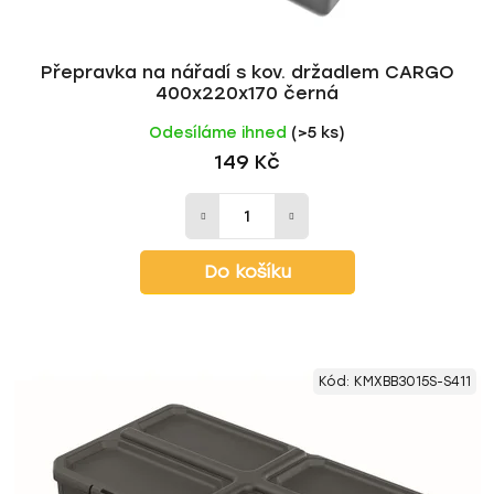
Přepravka na nářadí s kov. držadlem CARGO
400x220x170 černá
Odesíláme ihned
(>5 ks)
149 Kč
Do košíku
Kód:
KMXBB3015S-S411