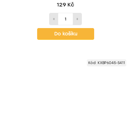
129 Kč
Do košíku
Kód:
KXBP6045-S411