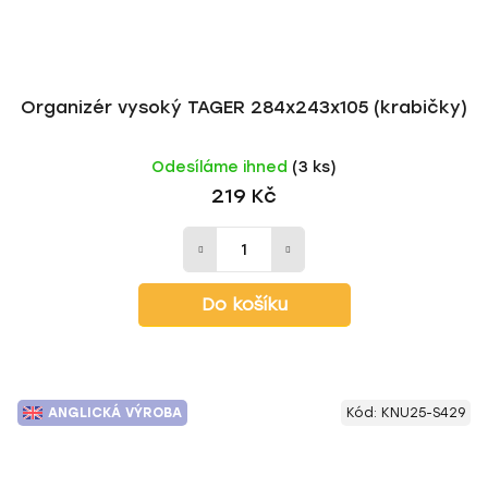
Organizér vysoký TAGER 284x243x105 (krabičky)
Odesíláme ihned
(3 ks)
219 Kč
Do košíku
ANGLICKÁ VÝROBA
Kód:
KNU25-S429