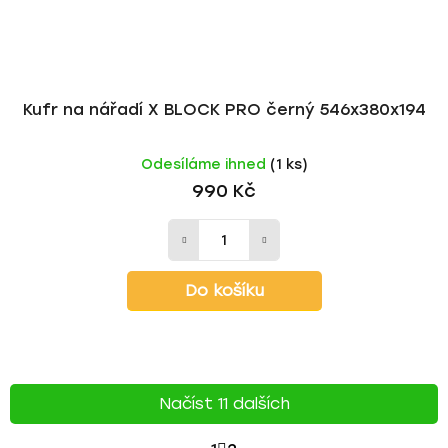
Kufr na nářadí X BLOCK PRO černý 546x380x194
Odesíláme ihned
(1 ks)
990 Kč
Do košíku
Načíst 11 dalších
S