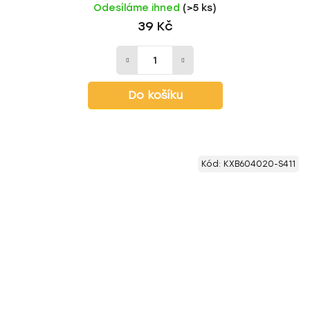
Odesíláme ihned
(>5 ks)
39 Kč
Do košíku
Kód:
KXB604020-S411