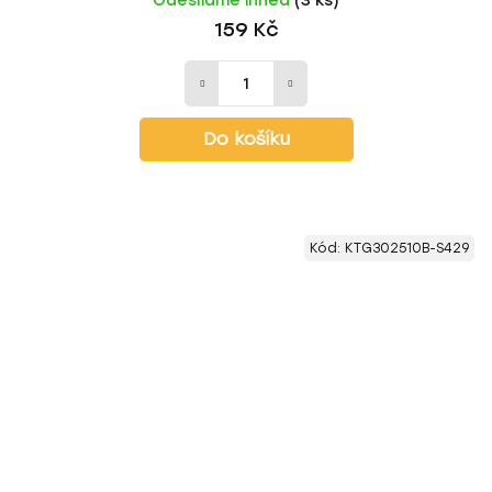
Odesíláme ihned
(3 ks)
159 Kč
Do košíku
Kód:
KTG302510B-S429