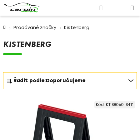
Nákupn
Přejít
Hledat
Přihlášení
na
košík
obsah
Domů
Prodávané značky
Kistenberg
KISTENBERG
Ř
Řadit podle:
Doporučujeme
a
z
V
e
Kód:
KTIS8060-S411
ý
n
p
í
i
p
s
r