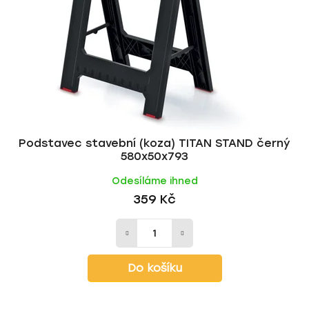
p
o
r
d
o
u
d
k
u
t
k
ů
t
ů
Podstavec stavební (koza) TITAN STAND černý
580x50x793
Odesíláme ihned
359 Kč
Do košíku