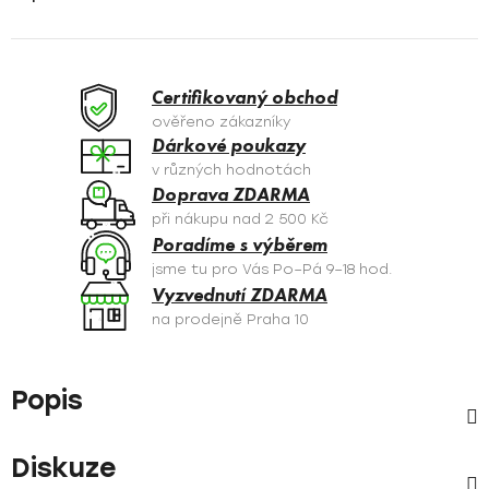
Certifikovaný obchod
ověřeno zákazníky
Dárkové poukazy
v různých hodnotách
Doprava ZDARMA
při nákupu nad 2 500 Kč
Poradíme s výběrem
jsme tu pro Vás Po–Pá 9–18 hod.
Vyzvednutí ZDARMA
na prodejně Praha 10
Popis
Diskuze