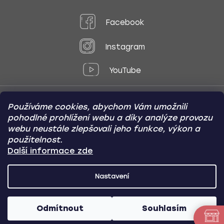
Facebook
Instagram
YouTube
Používáme cookies, abychom Vám umožnili
Způsoby platby:
pohodlné prohlížení webu a díky analýze provozu
Online
Převod
Dobírka
webu neustále zlepšovali jeho funkce, výkon a
použitelnost.
Způsoby dopravy:
Další informace zde
Nastavení
CARVIN AUTODOPLŇKY
Copyright (c) 2012 -
2026
- Všechna
práva vyhrazena
Odmítnout
Souhlasím
Vytvořil Shoptet
/
Nakódoval Pavel Kuneš