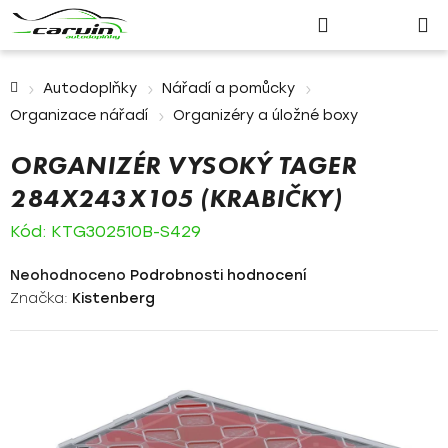
Nákupn
Přejít
Hledat
Přihlášení
na
košík
obsah
Domů
Autodoplňky
Nářadí a pomůcky
Organizace nářadí
Organizéry a úložné boxy
ORGANIZÉR VYSOKÝ TAGER
284X243X105 (KRABIČKY)
Kód:
KTG302510B-S429
Průměrné
Neohodnoceno
Podrobnosti hodnocení
hodnocení
Značka:
Kistenberg
produktu
je
0,0
z
5
hvězdiček.