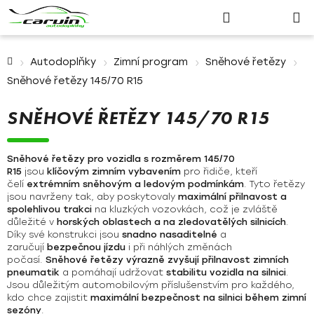
Nákupn
Přejít
Hledat
Přihlášení
na
košík
obsah
Domů
Autodoplňky
Zimní program
Sněhové řetězy
Sněhové řetězy 145/70 R15
SNĚHOVÉ ŘETĚZY 145/70 R15
Sněhové řetězy pro vozidla s rozměrem 145/70
R15
jsou
klíčovým zimním vybavením
pro řidiče, kteří
čelí
extrémním sněhovým a ledovým podmínkám
. Tyto řetězy
jsou navrženy tak, aby poskytovaly
maximální přilnavost a
spolehlivou trakci
na kluzkých vozovkách, což je zvláště
důležité v
horských oblastech a na zledovatělých silnicích
.
Díky své konstrukci jsou
snadno nasaditelné
a
zaručují
bezpečnou jízdu
i při náhlých změnách
počasí.
Sněhové řetězy výrazně zvyšují přilnavost zimních
pneumatik
a pomáhají udržovat
stabilitu vozidla na silnici
.
Jsou důležitým automobilovým příslušenstvím pro každého,
kdo chce zajistit
maximální bezpečnost na silnici během zimní
sezóny
.