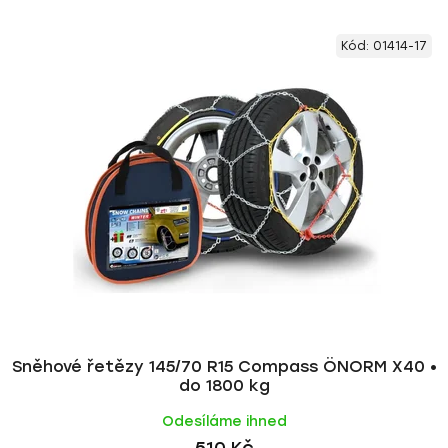
z
V
e
Kód:
01414-17
ý
n
p
í
i
p
s
r
p
o
r
d
o
u
d
k
u
t
k
ů
t
ů
Sněhové řetězy 145/70 R15 Compass ÖNORM X40 •
do 1800 kg
Odesíláme ihned