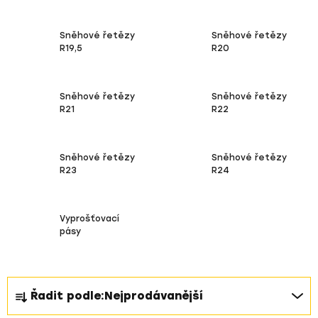
Sněhové řetězy
Sněhové řetězy
R19,5
R20
Sněhové řetězy
Sněhové řetězy
R21
R22
Sněhové řetězy
Sněhové řetězy
R23
R24
Vyprošťovací
pásy
Ř
Řadit podle:
Nejprodávanější
a